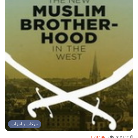
حركات و احزاب
1,787
۰
۹۱/۱۱/۲۲