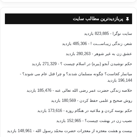
پربازدیدترین مطالب سایت
سایت نوگرا
- 823,885 بازدید
شعر، زندگی زیبـاســـت !
- 485,306 بازدید
عشق زن به غیر شوهر
- 280,263 بازدید
حکم نوشیدن آبجو (بیره) در اسلام چیست ؟
- 271,329 بازدید
میانمار کجاست؟ چگونه مسلمان شدند؟ و چرا قتل عام می شوند؟
-
196,144 بازدید
خلاصه زندگی حضرت عمر رضی الله تعالی عنه
- 185,476 بازدید
روش صحیح و علمی حفظ کردن
- 180,569 بازدید
حکم بوسه کردن و ملاعبه در هنگام روزه
- 173,616 بازدید
نصیب زن در بهشت چیست؟
- 152,965 بازدید
بیست و هشت معجزه از معجزات حضرت محمّد رسول الله
- 148,961 بازدید