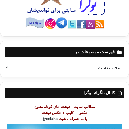
فهرست موضوعات / با
ف
ه
ر
س
ت
کانال تلگرام نوگرا
م
و
مطالب سایت +نوشته های کوتاه متنوع
ض
عکس + کلیپ + عکس نوشته
و
با ما همراه باشید.
eslahe@
ع
ا