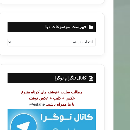
فهرست موضوعات / با
ف
ه
ر
س
ت
م
و
کانال تلگرام نوگرا
ض
و
مطالب سایت +نوشته های کوتاه متنوع
ع
عکس + کلیپ + عکس نوشته
ا
با ما همراه باشید.
eslahe@
ت
/
ب
ا