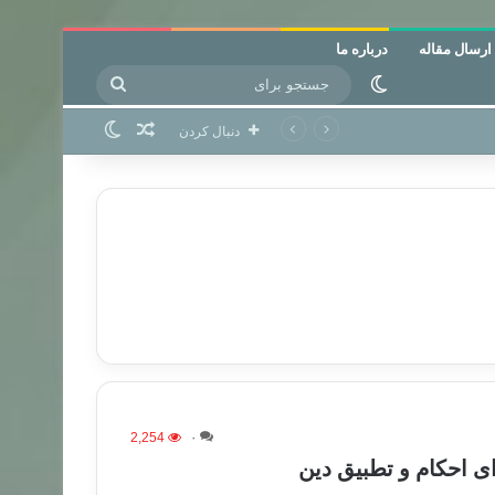
ارسال مقاله
درباره ما
جستجو
تغییر پوسته
برای
نوشته تصادفی
تغییر پوسته
دنبال کردن
2,254
۰
ی احکام و تطبیق دین