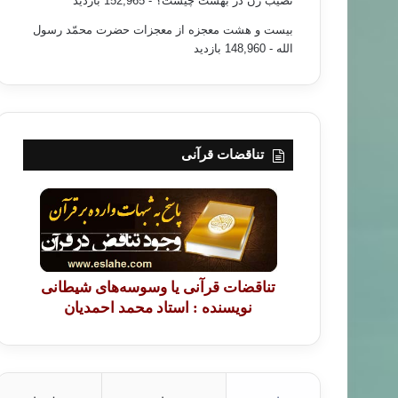
نصیب زن در بهشت چیست؟
- 152,965 بازدید
بیست و هشت معجزه از معجزات حضرت محمّد رسول
الله
- 148,960 بازدید
تناقضات قرآنی
تناقضات قرآنی یا وسوسه‌های شیطانی
نویسنده : استاد محمد احمدیان