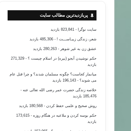
پربازدیدترین مطالب سایت
سایت نوگرا
- 823,841 بازدید
شعر، زندگی زیبـاســـت !
- 485,306 بازدید
عشق زن به غیر شوهر
- 280,263 بازدید
حکم نوشیدن آبجو (بیره) در اسلام چیست ؟
- 271,329
بازدید
میانمار کجاست؟ چگونه مسلمان شدند؟ و چرا قتل عام
می شوند؟
- 196,143 بازدید
خلاصه زندگی حضرت عمر رضی الله تعالی عنه
-
185,476 بازدید
روش صحیح و علمی حفظ کردن
- 180,568 بازدید
حکم بوسه کردن و ملاعبه در هنگام روزه
- 173,615
بازدید