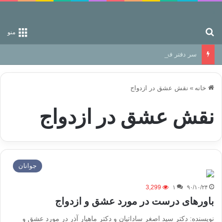
جستجو برای
منو
سر دفتر فساد در زمین‌، دوری وکناره‌گیری از راه خداست‌!
خانه
»
نقش عشق در ازدواج
نقش عشق در ازدواج
جوانان
3,299
۱
۹۰/۱۰/۲۴
باورهای درست در مورد عشق و ازدواج
نویسنده: دکتر سید اصغر ساداتیان و دکتر ماهیار آذر در مورد عشق و