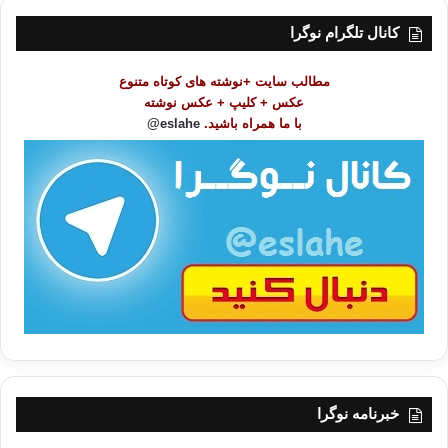
س
ت
کانال تلگرام نوگرا
م
و
مطالب سایت +نوشته های کوتاه متنوع
ض
عکس + کلیپ + عکس نوشته
و
با ما همراه باشید.
eslahe@
ع
ا
ت
/
ب
ا
خبرنامه نوگرا