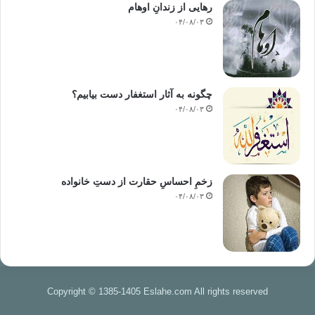
رهایی از زندانِ اوهام
۰۴/۰۸/۰۳
چگونه به آثار استغفار دست بیابیم؟
۰۴/۰۸/۰۳
زخمِ احساسِ حقارت از دستِ خانواده
۰۴/۰۸/۰۳
Copyright © 1385-1405 Eslahe.com All rights reserved