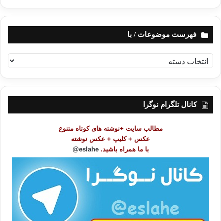
فهرست موضوعات / با
ف
ه
ر
س
ت
کانال تلگرام نوگرا
م
و
مطالب سایت +نوشته های کوتاه متنوع
ض
عکس + کلیپ + عکس نوشته
و
با ما همراه باشید.
eslahe@
ع
ا
ت
/
ب
ا