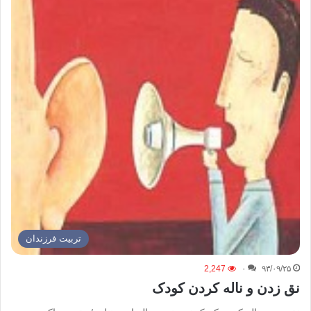
تربیت فرزندان
2,247
۰
۹۳/۰۹/۲۵
نق زدن و ناله کردن کودک