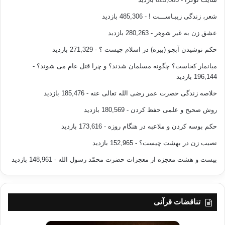
شعر، زندگی زیبـاســـت !
- 485,306 بازدید
عشق زن به غیر شوهر
- 280,263 بازدید
حکم نوشیدن آبجو (بیره) در اسلام چیست ؟
- 271,329 بازدید
میانمار کجاست؟ چگونه مسلمان شدند؟ و چرا قتل عام می شوند؟
-
196,144 بازدید
خلاصه زندگی حضرت عمر رضی الله تعالی عنه
- 185,476 بازدید
روش صحیح و علمی حفظ کردن
- 180,569 بازدید
حکم بوسه کردن و ملاعبه در هنگام روزه
- 173,616 بازدید
نصیب زن در بهشت چیست؟
- 152,965 بازدید
بیست و هشت معجزه از معجزات حضرت محمّد رسول الله
- 148,961 بازدید
تناقضات قرآنی