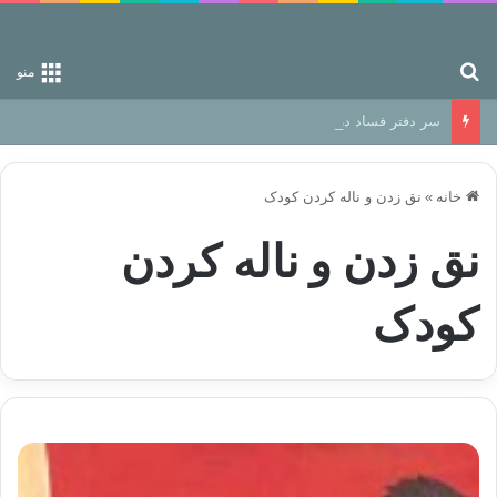
جستجو برای
منو
سر دفتر فساد در زمین‌، دوری وکناره‌گیری از راه خداست‌!
خانه
»
نق زدن و ناله کردن کودک
نق زدن و ناله کردن
کودک