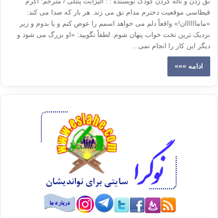
نق زدن و ناله کردن کودک نویسنده : : الیزابت پنتلی / مترجم: اکرم
قیطاسی موقعیت دخترم مدام نق می زند. هر بار که صدا می کند:
«ماماااااان!» واقعاً دلم می خواهد اسمم را عوض کنم و یا بدوم و زیر
نزدیک ترین تخت خواب پنهان شوم. لطفاً نگویید: «او بزرگ می شود و
دیگر این کار را انجام نمی…
ادامه »»»