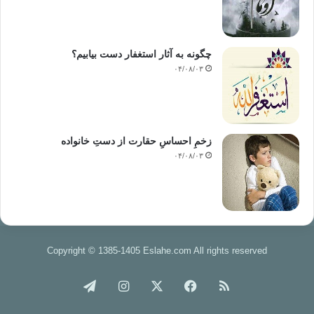
چگونه به آثار استغفار دست بیابیم؟
۰۴/۰۸/۰۳
زخمِ احساسِ حقارت از دستِ خانواده
۰۴/۰۸/۰۳
Copyright © 1385-1405 Eslahe.com All rights reserved
خوراک
فیس
X
اینستاگرام
تلگرام