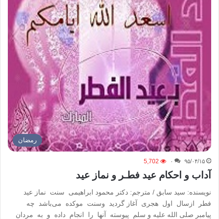
رمضان
5,702
۰
۹۵/۰۴/۱۵
آداب و احکام عید فطـر و نماز عید
نویسنده: سید سابق / مترجم: دکتر محمود ‌ابراهیمی سنت نماز عید
فطر ازسال اول هجری آغاز گردید وسنت موکده می‌باشد چه
پیامبر صلی الله علیه و سلم پیوسته آنها را انجام داده و به مردان