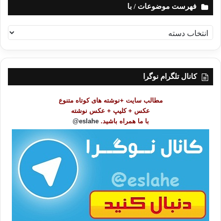
فهرست موضوعات / با
ف
ه
ر
س
ت
کانال تلگرام نوگرا
م
و
مطالب سایت +نوشته های کوتاه متنوع
ض
عکس + کلیپ + عکس نوشته
و
با ما همراه باشید.
eslahe@
ع
ا
ت
/
ب
ا