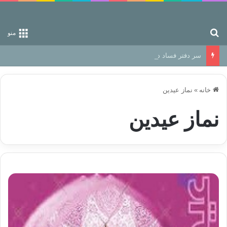
جستجو برای
منو
سر دفتر فساد در زمین‌، دوری وکناره‌گیری از راه خداست‌!
خانه
»
نماز عیدین
نماز عیدین