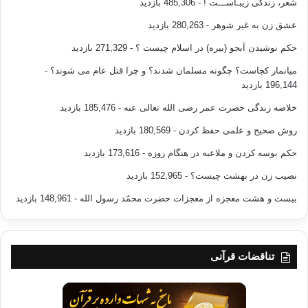
شعر، زندگی زیبـاســـت !
- 485,306 بازدید
عشق زن به غیر شوهر
- 280,263 بازدید
حکم نوشیدن آبجو (بیره) در اسلام چیست ؟
- 271,329 بازدید
میانمار کجاست؟ چگونه مسلمان شدند؟ و چرا قتل عام می شوند؟
-
196,144 بازدید
خلاصه زندگی حضرت عمر رضی الله تعالی عنه
- 185,476 بازدید
روش صحیح و علمی حفظ کردن
- 180,569 بازدید
حکم بوسه کردن و ملاعبه در هنگام روزه
- 173,616 بازدید
نصیب زن در بهشت چیست؟
- 152,965 بازدید
بیست و هشت معجزه از معجزات حضرت محمّد رسول الله
- 148,961 بازدید
تناقضات قرآنی