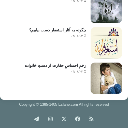
۰۴/۰۸/۰۳
چگونه به آثار استغفار دست بیابیم؟
۰۴/۰۸/۰۳
زخمِ احساسِ حقارت از دستِ خانواده
۰۴/۰۸/۰۳
Copyright © 1385-1405 Eslahe.com All rights reserved
خوراک
فیس
X
اینستاگرام
تلگرام