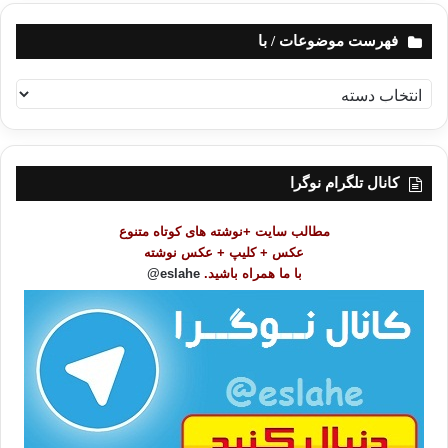
فهرست موضوعات / با
ف
ه
ر
س
ت
کانال تلگرام نوگرا
م
و
مطالب سایت +نوشته های کوتاه متنوع
ض
عکس + کلیپ + عکس نوشته
و
با ما همراه باشید.
eslahe@
ع
ا
ت
/
ب
ا