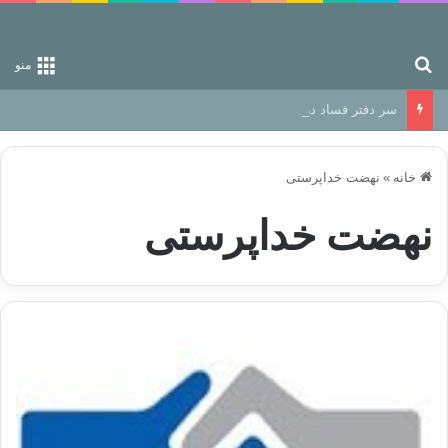
جستجو برای
منو
سر دفتر فساد در زمین‌، دوری وکناره‌گیری از راه خداست‌!
خانه
»
نهضت خداپرستی
نهضت خداپرستی