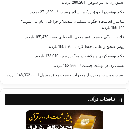
عشق زن به غیر شوهر
- 280,264 بازدید
حکم نوشیدن آبجو (بیره) در اسلام چیست ؟
- 271,329 بازدید
میانمار کجاست؟ چگونه مسلمان شدند؟ و چرا قتل عام می شوند؟
-
196,144 بازدید
خلاصه زندگی حضرت عمر رضی الله تعالی عنه
- 185,476 بازدید
روش صحیح و علمی حفظ کردن
- 180,570 بازدید
حکم بوسه کردن و ملاعبه در هنگام روزه
- 173,616 بازدید
نصیب زن در بهشت چیست؟
- 152,966 بازدید
بیست و هشت معجزه از معجزات حضرت محمّد رسول الله
- 148,962 بازدید
تناقضات قرآنی