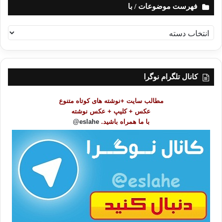
فهرست موضوعات / با
ف
ه
ر
س
ت
کانال تلگرام نوگرا
م
و
مطالب سایت +نوشته های کوتاه متنوع
ض
عکس + کلیپ + عکس نوشته
و
با ما همراه باشید.
eslahe@
ع
ا
ت
/
ب
ا