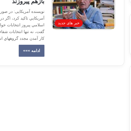
بازهم پیروزند
نویسنده آمریکایی: در صورت
آمريکايي تاکيد کرد، اگر در
خبر های جدید
اسلامي پيروز انتخابات خوا
گفت، نه تنها انتخابات شف
کار آمدن مجدد گروههاي 
ادامه »»»