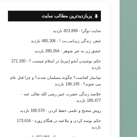
پربازدیدترین مطالب سایت
سایت نوگرا
- 823,899 بازدید
شعر، زندگی زیبـاســـت !
- 485,306 بازدید
عشق زن به غیر شوهر
- 280,264 بازدید
حکم نوشیدن آبجو (بیره) در اسلام چیست ؟
- 271,330
بازدید
میانمار کجاست؟ چگونه مسلمان شدند؟ و چرا قتل عام
می شوند؟
- 196,145 بازدید
خلاصه زندگی حضرت عمر رضی الله تعالی عنه
-
185,477 بازدید
روش صحیح و علمی حفظ کردن
- 180,570 بازدید
حکم بوسه کردن و ملاعبه در هنگام روزه
- 173,616
بازدید