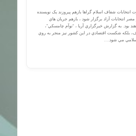
 انتخابات شفاف اسلام گراها بازهم پیروزند يک نويسنده
 مصر انتخابات آزاد برگزار شود ، بازهم جريان هاي
هند بود. به گزارش خبرگزاري آريا ، “نوآم چامسکي”،
اف، بلکه شکست اقتصادي در اين کشور نيز منجر به روي
اسلامي مي شود.…