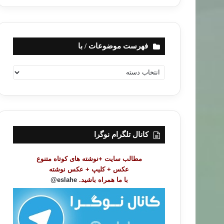
فهرست موضوعات / با
ف
ه
ر
س
ت
م
و
کانال تلگرام نوگرا
ض
و
مطالب سایت +نوشته های کوتاه متنوع
ع
عکس + کلیپ + عکس نوشته
ا
با ما همراه باشید.
eslahe@
ت
/
ب
ا