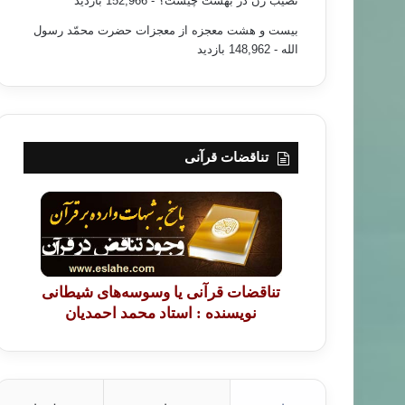
نصیب زن در بهشت چیست؟
- 152,966 بازدید
بیست و هشت معجزه از معجزات حضرت محمّد رسول
الله
- 148,962 بازدید
تناقضات قرآنی
تناقضات قرآنی یا وسوسه‌های شیطانی
نویسنده : استاد محمد احمدیان