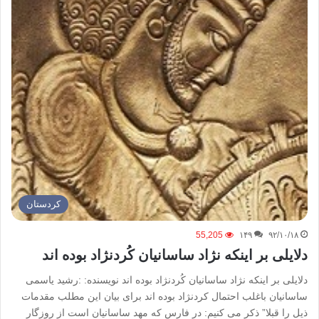
كردستان
55,205
۱۴۹
۹۲/۱۰/۱۸
دلایلی بر اینکه نژاد ساسانیان کُردنژاد بوده اند
دلایلی بر اینکه نژاد ساسانیان کُردنژاد بوده اند نویسنده: :رشید یاسمی
ساسانیان باغلب احتمال کردنژاد بوده اند برای بیان این مطلب مقدمات
ذیل را قبلا” ذکر می کنیم: در فارس که مهد ساسانیان است از روزگار