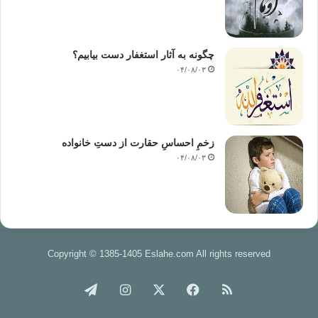
چگونه به آثار استغفار دست بیابیم؟
۰۴/۰۸/۰۳
زخمِ احساسِ حقارت از دستِ خانواده
۰۴/۰۸/۰۳
Copyright © 1385-1405 Eslahe.com All rights reserved
خوراک
فیس
X
اینستاگرام
تلگرام