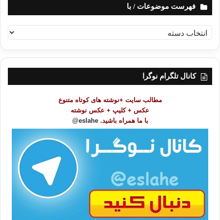
فهرست موضوعات / با
ف
ه
ر
س
ت
کانال تلگرام نوگرا
م
و
مطالب سایت +نوشته های کوتاه متنوع
ض
عکس + کلیپ + عکس نوشته
و
با ما همراه باشید.
eslahe@
ع
ا
ت
/
ب
ا