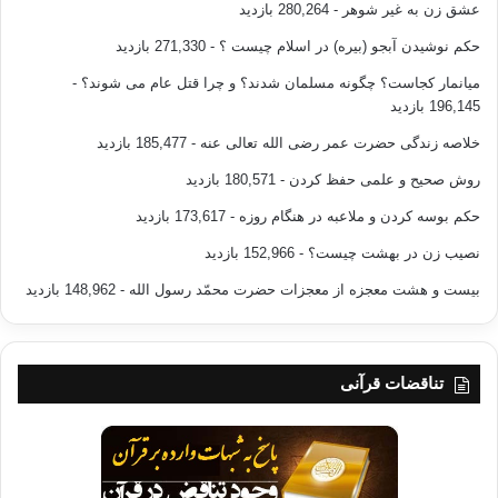
عشق زن به غیر شوهر
- 280,264 بازدید
حکم نوشیدن آبجو (بیره) در اسلام چیست ؟
- 271,330 بازدید
میانمار کجاست؟ چگونه مسلمان شدند؟ و چرا قتل عام می شوند؟
-
196,145 بازدید
خلاصه زندگی حضرت عمر رضی الله تعالی عنه
- 185,477 بازدید
روش صحیح و علمی حفظ کردن
- 180,571 بازدید
حکم بوسه کردن و ملاعبه در هنگام روزه
- 173,617 بازدید
نصیب زن در بهشت چیست؟
- 152,966 بازدید
بیست و هشت معجزه از معجزات حضرت محمّد رسول الله
- 148,962 بازدید
تناقضات قرآنی