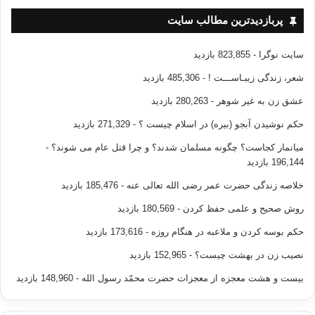
پربازدیدترین مطالب سایت
سایت نوگرا
- 823,855 بازدید
شعر، زندگی زیبـاســـت !
- 485,306 بازدید
عشق زن به غیر شوهر
- 280,263 بازدید
حکم نوشیدن آبجو (بیره) در اسلام چیست ؟
- 271,329 بازدید
میانمار کجاست؟ چگونه مسلمان شدند؟ و چرا قتل عام می شوند؟
-
196,144 بازدید
خلاصه زندگی حضرت عمر رضی الله تعالی عنه
- 185,476 بازدید
روش صحیح و علمی حفظ کردن
- 180,569 بازدید
حکم بوسه کردن و ملاعبه در هنگام روزه
- 173,616 بازدید
نصیب زن در بهشت چیست؟
- 152,965 بازدید
بیست و هشت معجزه از معجزات حضرت محمّد رسول الله
- 148,960 بازدید