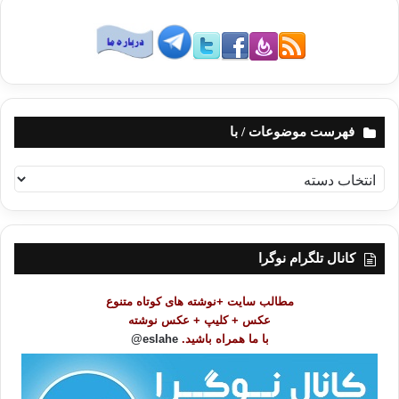
فهرست موضوعات / با
ف
ه
ر
س
ت
کانال تلگرام نوگرا
م
و
مطالب سایت +نوشته های کوتاه متنوع
ض
عکس + کلیپ + عکس نوشته
و
با ما همراه باشید.
eslahe@
ع
ا
ت