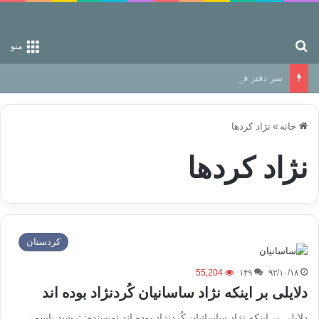
جستجو برای
منو
سر دفتر فساد در زمین‌، دوری وکناره‌گیری از راه خداست‌!
خانه
»
نژاد کردها
نژاد کردها
كردستان
55,204
۱۴۹
۹۲/۱۰/۱۸
دلایلی بر اینکه نژاد ساسانیان کُردنژاد بوده اند
دلایلی بر اینکه نژاد ساسانیان کُردنژاد بوده اند نویسنده: :رشید یاسمی