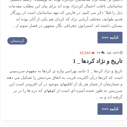
ساسانیان باغلب احتمال کردنژاد بوده اند برای بیان این مطلب مقدمات
ذیل را قبلا” ذکر می کنیم: در فارس که مهد ساسانیان است از روزگار
قدیم طوایف مختلف آریانی نژاد که کردان هم یکی از آنان بوده اند
مسکن داشته اند. استرابون جغرافی نگار مشهور در فصل سوم از…
ادامه »»»
كردستان
43,544
۴۳
۸۵/۰۶/۲۹
تاريخ و نژاد كردها _ 1
تاريخ و نژاد كردها _ 1 حامد بهرامي واژه ي كردها به مفهوم سرزميني
است كه كردها درآن اكثريت قريب به اتفاق مردمش را تشكيل مي دهند
و شمارشان از شمار هر يك از اقليتهاي موجود در آن افزونتر است اين
سرزمين به طور عمده آميزه اي است از كوههاي كه دره ها را در بر
گرفته اند و به…
ادامه »»»