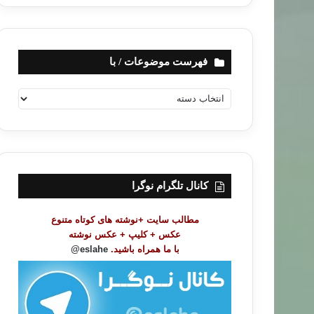
فهرست موضوعات / با
ف
ه
ر
س
ت
م
و
کانال تلگرام نوگرا
ض
و
مطالب سایت +نوشته های کوتاه متنوع
ع
عکس + کلیپ + عکس نوشته
ا
با ما همراه باشید.
eslahe@
ت
/
ب
ا