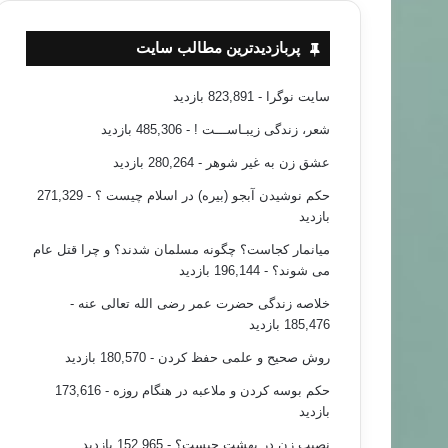
پربازدیدترین مطالب سایت
سایت نوگرا
- 823,891 بازدید
شعر، زندگی زیبـاســـت !
- 485,306 بازدید
عشق زن به غیر شوهر
- 280,264 بازدید
حکم نوشیدن آبجو (بیره) در اسلام چیست ؟
- 271,329
بازدید
میانمار کجاست؟ چگونه مسلمان شدند؟ و چرا قتل عام
می شوند؟
- 196,144 بازدید
خلاصه زندگی حضرت عمر رضی الله تعالی عنه
-
185,476 بازدید
روش صحیح و علمی حفظ کردن
- 180,570 بازدید
حکم بوسه کردن و ملاعبه در هنگام روزه
- 173,616
بازدید
نصیب زن در بهشت چیست؟
- 152,965 بازدید