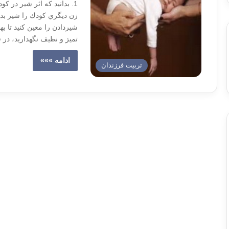
1. بدانيد كه اثر شير در ك
تميز و نظيف نگهداريد، در 
ادامه »»»
تربیت فرزندان