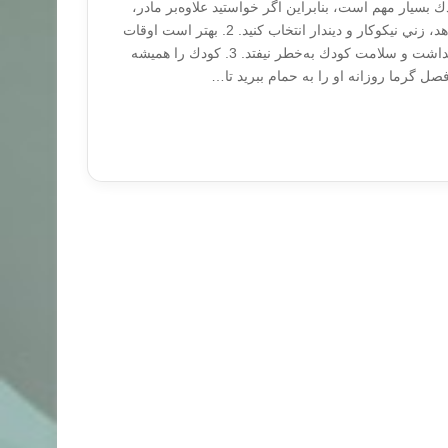
ودك بسيار مهم است، بنابراين اگر خواستيد علاوه‌بر مادر،
زن ديگري كودك را شير بدهد، زني نيكوكار و ديندار انتخاب كنيد. 2. بهتر است اوقات
شيردادن را معين كنيد تا بهداشت و سلامت كودك به‌خطر نيفتد. 3. كودك را هميشه
فصل گرما روزانه او را به حمام ببريد تا…