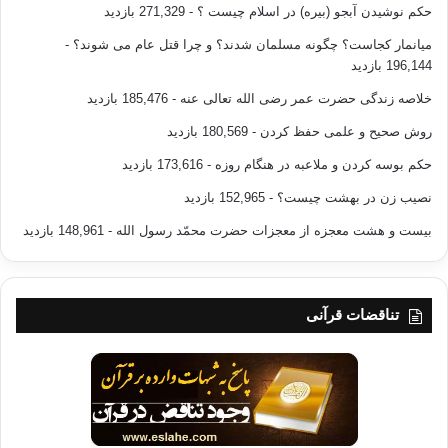
حکم نوشیدن آبجو (بیره) در اسلام چیست ؟
- 271,329 بازدید
میانمار کجاست؟ چگونه مسلمان شدند؟ و چرا قتل عام می شوند؟
-
196,144 بازدید
خلاصه زندگی حضرت عمر رضی الله تعالی عنه
- 185,476 بازدید
روش صحیح و علمی حفظ کردن
- 180,569 بازدید
حکم بوسه کردن و ملاعبه در هنگام روزه
- 173,616 بازدید
نصیب زن در بهشت چیست؟
- 152,965 بازدید
بیست و هشت معجزه از معجزات حضرت محمّد رسول الله
- 148,961 بازدید
تناقضات قرآنی