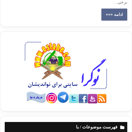
برخی…
ادامه »»»
فهرست موضوعات / با