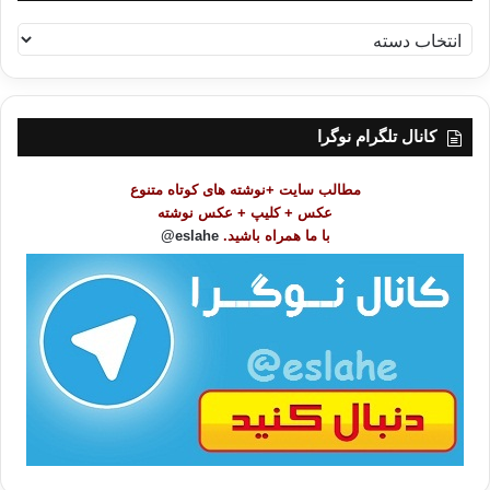
ف
ه
ر
س
ت
کانال تلگرام نوگرا
م
و
مطالب سایت +نوشته های کوتاه متنوع
ض
عکس + کلیپ + عکس نوشته
و
با ما همراه باشید.
eslahe@
ع
ا
ت
/
ب
ا