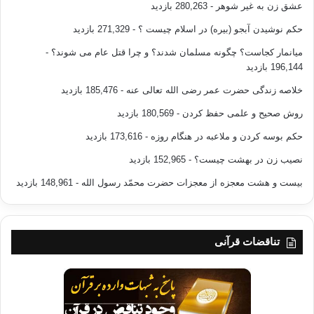
عشق زن به غیر شوهر
- 280,263 بازدید
حکم نوشیدن آبجو (بیره) در اسلام چیست ؟
- 271,329 بازدید
میانمار کجاست؟ چگونه مسلمان شدند؟ و چرا قتل عام می شوند؟
-
196,144 بازدید
خلاصه زندگی حضرت عمر رضی الله تعالی عنه
- 185,476 بازدید
روش صحیح و علمی حفظ کردن
- 180,569 بازدید
حکم بوسه کردن و ملاعبه در هنگام روزه
- 173,616 بازدید
نصیب زن در بهشت چیست؟
- 152,965 بازدید
بیست و هشت معجزه از معجزات حضرت محمّد رسول الله
- 148,961 بازدید
تناقضات قرآنی