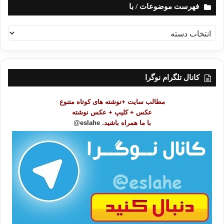
فهرست موضوعات / با
ف
ه
ر
س
ت
کانال تلگرام نوگرا
م
و
مطالب سایت +نوشته های کوتاه متنوع
ض
عکس + کلیپ + عکس نوشته
و
با ما همراه باشید.
eslahe@
ع
ا
ت
/
ب
ا