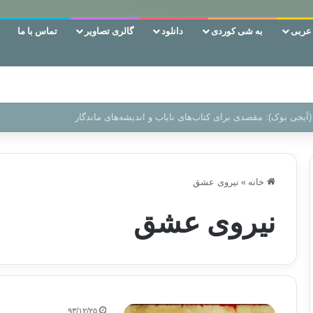
ربی
به شی کوردی
دانلود
گالری تصاویر
تماس با ما
 دوری وکناره‌گیری از راه خداست‌!
خانه
»
نیروی عشق
نیروی عشق
۹۳/۱۲/۲۵