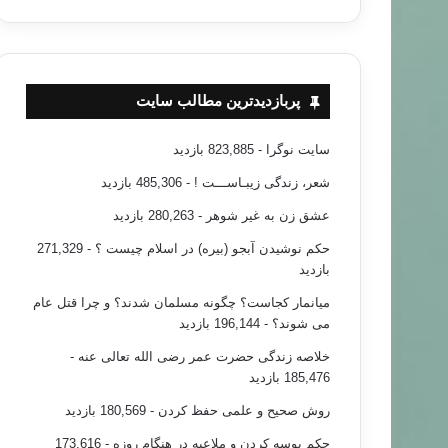
پربازدیدترین مطالب سایت
سایت نوگرا
- 823,885 بازدید
شعر، زندگی زیبـاســـت !
- 485,306 بازدید
عشق زن به غیر شوهر
- 280,263 بازدید
حکم نوشیدن آبجو (بیره) در اسلام چیست ؟
- 271,329
بازدید
میانمار کجاست؟ چگونه مسلمان شدند؟ و چرا قتل عام
می شوند؟
- 196,144 بازدید
خلاصه زندگی حضرت عمر رضی الله تعالی عنه
-
185,476 بازدید
روش صحیح و علمی حفظ کردن
- 180,569 بازدید
حکم بوسه کردن و ملاعبه در هنگام روزه
- 173,616