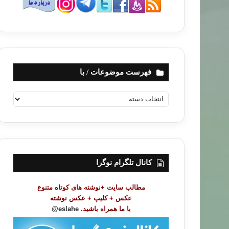
فهرست موضوعات / با
ف
ه
ر
س
ت
م
و
کانال تلگرام نوگرا
ض
و
مطالب سایت +نوشته های کوتاه متنوع
ع
عکس + کلیپ + عکس نوشته
ا
با ما همراه باشید.
eslahe@
ت
/