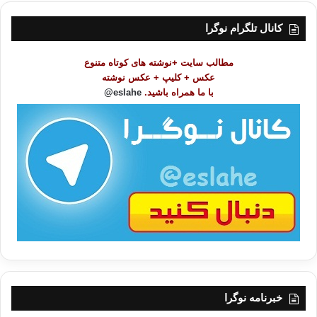
س
ت
کانال تلگرام نوگرا
م
و
مطالب سایت +نوشته های کوتاه متنوع
ض
عکس + کلیپ + عکس نوشته
و
با ما همراه باشید.
eslahe@
ع
ا
ت
/
ب
ا
خبرنامه نوگرا