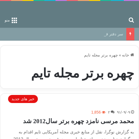
جستجو برای
منو
سر دفتر فساد در زمین‌، دوری وکناره‌گیری از راه خداست‌!
خانه
»
چهره برتر مجله تایم
چهره برتر مجله تایم
خبر های جدید
1,856
۲
۹۱/۰۹/۰۹
محمد مرسی نامزد چهره برتر سال2012 شد
به گزارش نوگرا، نقل از منابع خبری مجله آمریکایی تایم اقدام به