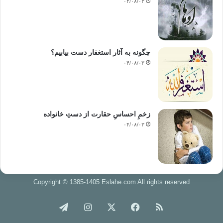
۰۴/۰۸/۰۳
چگونه به آثار استغفار دست بیابیم؟
۰۴/۰۸/۰۳
زخمِ احساسِ حقارت از دستِ خانواده
۰۴/۰۸/۰۳
Copyright © 1385-1405 Eslahe.com All rights reserved
خوراک
فیس
X
اینستاگرام
تلگرام