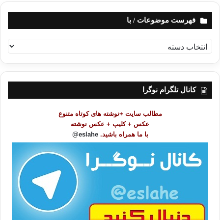
فهرست موضوعات / با
ف
ه
ر
س
ت
کانال تلگرام نوگرا
م
و
مطالب سایت +نوشته های کوتاه متنوع
ض
عکس + کلیپ + عکس نوشته
و
با ما همراه باشید.
eslahe@
ع
ا
ت
/
ب
ا