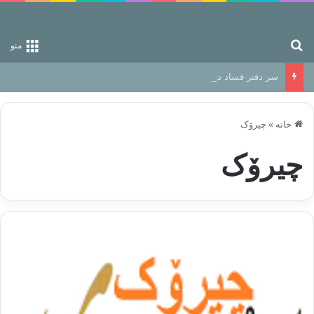
جستجو برای
منو
سر دفتر فساد در زمین‌، دوری وکناره‌گیری از راه خداست‌!
خانه
»
چيرۆک
چيرۆک