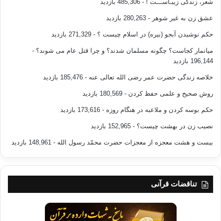
شعر، زندگی زیبـاســـت !
- 485,306 بازدید
عشق زن به غیر شوهر
- 280,263 بازدید
حکم نوشیدن آبجو (بیره) در اسلام چیست ؟
- 271,329 بازدید
میانمار کجاست؟ چگونه مسلمان شدند؟ و چرا قتل عام می شوند؟
-
196,144 بازدید
خلاصه زندگی حضرت عمر رضی الله تعالی عنه
- 185,476 بازدید
روش صحیح و علمی حفظ کردن
- 180,569 بازدید
حکم بوسه کردن و ملاعبه در هنگام روزه
- 173,616 بازدید
نصیب زن در بهشت چیست؟
- 152,965 بازدید
بیست و هشت معجزه از معجزات حضرت محمّد رسول الله
- 148,961 بازدید
تناقضات قرآنی