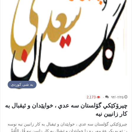
به شی کوردی
2,173
۰
۹۴/۰۲/۲۵
چيرۆکێکي گۆلستان سه عدي ، خواپێدان و ئيقبال به
کار زانيين نيە
چيرۆکێکي گۆلستان سه عدي ، خواپێدان و ئيقبال به کار زانيين نيە نوسه
ر: ئە بو بکر عۆ مەر ره زا خواپێدان و ئيقبال به کار زانيين نيە قُلِ اللَّهُمَّ