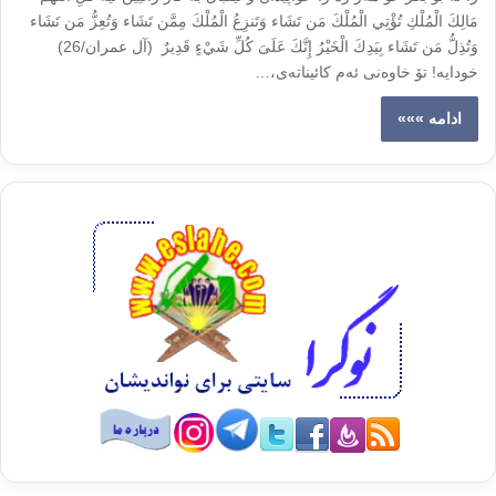
مَالِكَ الْمُلْكِ تُؤْتِي الْمُلْكَ مَن تَشَاء وَتَنزِعُ الْمُلْكَ مِمَّن تَشَاء وَتُعِزُّ مَن تَشَاء
وَتُذِلُّ مَن تَشَاء بِيَدِكَ الْخَيْرُ إِنَّكَ عَلَىَ كُلِّ شَيْءٍ قَدِيرٌ (آل عمران/26)
خودایه‌! تۆ خاوه‌نی ئه‌م کائیناته‌ی،…
ادامه »»»