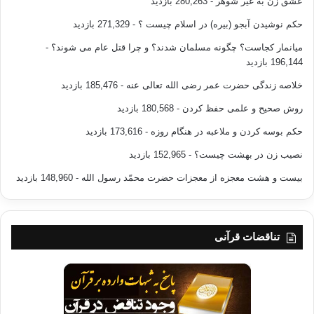
عشق زن به غیر شوهر
- 280,263 بازدید
حکم نوشیدن آبجو (بیره) در اسلام چیست ؟
- 271,329 بازدید
میانمار کجاست؟ چگونه مسلمان شدند؟ و چرا قتل عام می شوند؟
-
196,144 بازدید
خلاصه زندگی حضرت عمر رضی الله تعالی عنه
- 185,476 بازدید
روش صحیح و علمی حفظ کردن
- 180,568 بازدید
حکم بوسه کردن و ملاعبه در هنگام روزه
- 173,616 بازدید
نصیب زن در بهشت چیست؟
- 152,965 بازدید
بیست و هشت معجزه از معجزات حضرت محمّد رسول الله
- 148,960 بازدید
تناقضات قرآنی