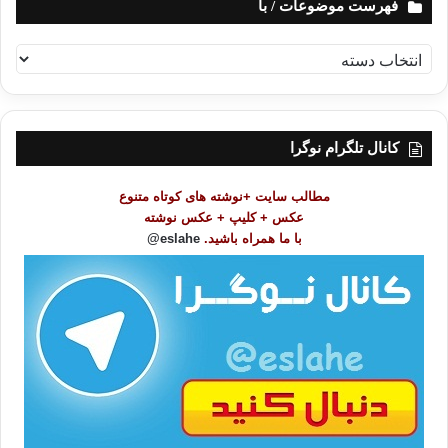
فهرست موضوعات / با
ف
ه
ر
س
ت
کانال تلگرام نوگرا
م
و
مطالب سایت +نوشته های کوتاه متنوع
ض
عکس + کلیپ + عکس نوشته
و
با ما همراه باشید.
eslahe@
ع
ا
ت
/
ب
ا