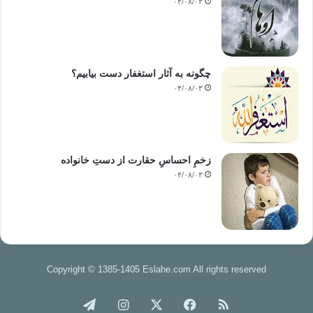
۰۴/۰۸/۰۳
چگونه به آثار استغفار دست بیابیم؟
۰۴/۰۸/۰۳
زخمِ احساسِ حقارت از دستِ خانواده
۰۴/۰۸/۰۳
Copyright © 1385-1405 Eslahe.com All rights reserved
خوراک
فیس
X
اینستاگرام
تلگرام