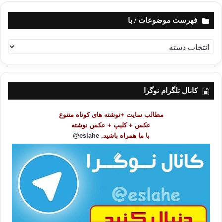
فهرست موضوعات / با
ف
ه
ر
س
ت
کانال تلگرام نوگرا
م
و
مطالب سایت +نوشته های کوتاه متنوع
ض
عکس + کلیپ + عکس نوشته
و
با ما همراه باشید.
eslahe@
ع
ا
ت
/
ب
ا