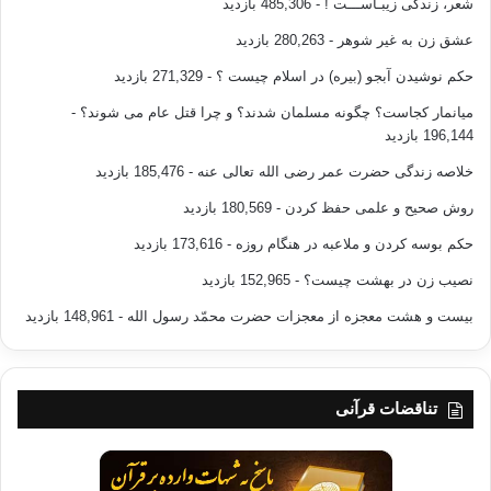
شعر، زندگی زیبـاســـت !
- 485,306 بازدید
عشق زن به غیر شوهر
- 280,263 بازدید
حکم نوشیدن آبجو (بیره) در اسلام چیست ؟
- 271,329 بازدید
میانمار کجاست؟ چگونه مسلمان شدند؟ و چرا قتل عام می شوند؟
-
196,144 بازدید
خلاصه زندگی حضرت عمر رضی الله تعالی عنه
- 185,476 بازدید
روش صحیح و علمی حفظ کردن
- 180,569 بازدید
حکم بوسه کردن و ملاعبه در هنگام روزه
- 173,616 بازدید
نصیب زن در بهشت چیست؟
- 152,965 بازدید
بیست و هشت معجزه از معجزات حضرت محمّد رسول الله
- 148,961 بازدید
تناقضات قرآنی