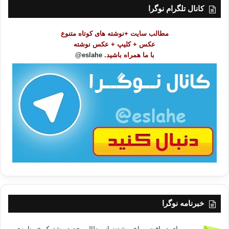
ت
کانال تلگرام نوگرا
م
و
مطالب سایت +نوشته های کوتاه متنوع
ض
عکس + کلیپ + عکس نوشته
و
با ما همراه باشید.
eslahe@
ع
ا
ت
/
ب
ا
خبرنامه نوگرا
برای دریافت و باخبر شدن از مطالب جدید مشترک خبرنامه‌ی