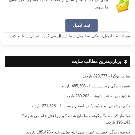
ما شوید.
بعد از ثبت ایمیل، لینکی به ایمیل شما ارسال می گردد باید آن را تایید کنید.
پربازدیدترین مطالب سایت
سایت نوگرا
- 823,777 بازدید
شعر، زندگی زیبـاســـت !
- 485,306 بازدید
عشق زن به غیر شوهر
- 280,262 بازدید
حکم نوشیدن آبجو (بیره) در اسلام چیست ؟
- 271,328 بازدید
میانمار کجاست؟ چگونه مسلمان شدند؟ و چرا قتل عام می شوند؟
-
196,143 بازدید
خلاصه زندگی حضرت عمر رضی الله تعالی عنه
- 185,476 بازدید