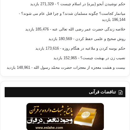
حکم نوشیدن آبجو (بیره) در اسلام چیست ؟
- 271,329 بازدید
میانمار کجاست؟ چگونه مسلمان شدند؟ و چرا قتل عام می شوند؟
-
196,144 بازدید
خلاصه زندگی حضرت عمر رضی الله تعالی عنه
- 185,476 بازدید
روش صحیح و علمی حفظ کردن
- 180,569 بازدید
حکم بوسه کردن و ملاعبه در هنگام روزه
- 173,616 بازدید
نصیب زن در بهشت چیست؟
- 152,965 بازدید
بیست و هشت معجزه از معجزات حضرت محمّد رسول الله
- 148,961 بازدید
تناقضات قرآنی