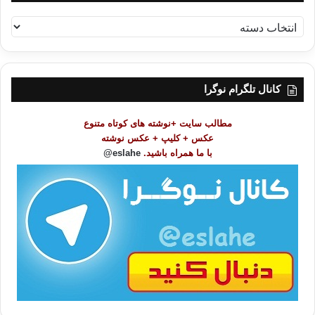
ف
ه
ر
س
ت
کانال تلگرام نوگرا
م
و
مطالب سایت +نوشته های کوتاه متنوع
ض
عکس + کلیپ + عکس نوشته
و
با ما همراه باشید.
eslahe@
ع
ا
ت
/
ب
ا