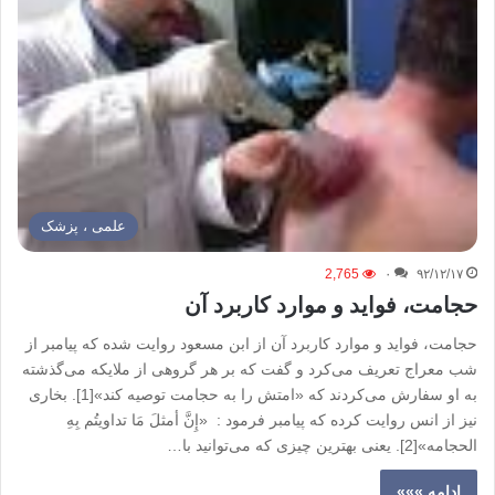
علمی ، پزشک
2,765
۰
۹۲/۱۲/۱۷
حجامت، فواید و موارد کاربرد آن
حجامت، فواید و موارد کاربرد آن از ابن مسعود روایت شده که پیامبر از
شب معراج تعریف می‌کرد و گفت که بر هر گروهی از ملایکه می‌گذشته
به او سفارش می‌کردند که «امتش را به حجامت توصیه کند»[1]. بخاری
نیز از انس روایت کرده که پیامبر فرمود : «إِنَّ أمثلَ مَا تداویتُم بِهِ
الحجامه»[2]. یعنی بهترین چیزی که می‌توانید با…
ادامه »»»