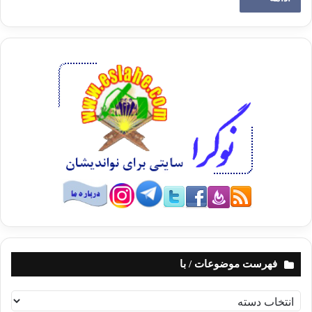
فهرست موضوعات / با
ف