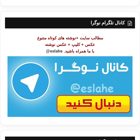
ه
ر
س
ت
کانال تلگرام نوگرا
م
و
مطالب سایت +نوشته های کوتاه متنوع
ض
عکس + کلیپ + عکس نوشته
و
با ما همراه باشید.
eslahe@
ع
ا
ت
/
ب
ا