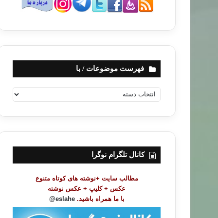
فهرست موضوعات / با
ف
ه
ر
س
ت
م
و
کانال تلگرام نوگرا
ض
و
مطالب سایت +نوشته های کوتاه متنوع
ع
عکس + کلیپ + عکس نوشته
ا
با ما همراه باشید.
eslahe@
ت
/