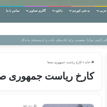
ربی
به شی کوردی
دانلود
گالری تصاویر
تماس با ما
ن‌، دوری وکناره‌گیری از راه خداست‌!
خانه
»
کارخ ریاست جمهوری صنعا
کارخ ریاست جمهوری صن
۹۴/۰۱/۱۰