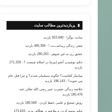
پربازدیدترین مطالب سایت
سایت نوگرا
- 823,840 بازدید
شعر، زندگی زیبـاســـت !
- 485,306 بازدید
عشق زن به غیر شوهر
- 280,263 بازدید
حکم نوشیدن آبجو (بیره) در اسلام چیست ؟
- 271,329
بازدید
میانمار کجاست؟ چگونه مسلمان شدند؟ و چرا قتل عام
می شوند؟
- 196,143 بازدید
خلاصه زندگی حضرت عمر رضی الله تعالی عنه
-
185,476 بازدید
روش صحیح و علمی حفظ کردن
- 180,568 بازدید
حکم بوسه کردن و ملاعبه در هنگام روزه
- 173,615