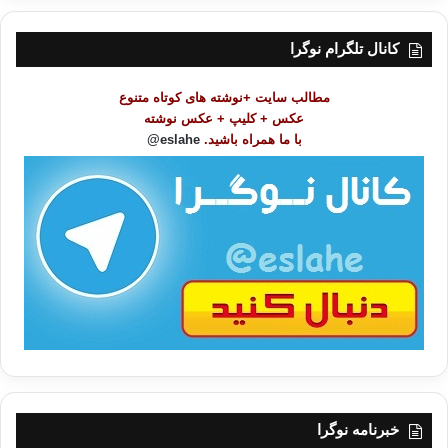
س
ت
کانال تلگرام نوگرا
م
و
مطالب سایت +نوشته های کوتاه متنوع
ض
عکس + کلیپ + عکس نوشته
و
با ما همراه باشید.
eslahe@
ع
ا
ت
/
ب
ا
خبرنامه نوگرا