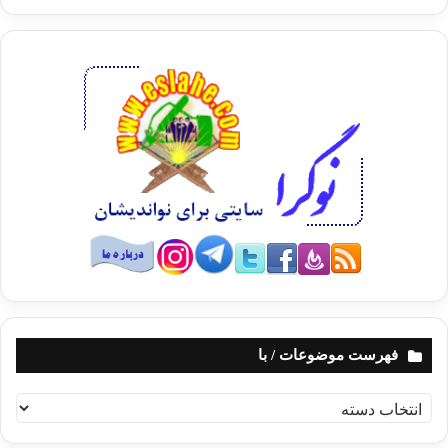
فهرست موضوعات / با
ف
ه
ر