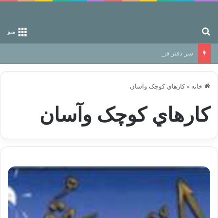
جستجو برای
منو
سر دفتر فساد در زمین‌، دوری وکناره‌گیری از راه خداست‌!
خانه
»
کارهاي کوچک وآسان
کارهاي کوچک وآسان