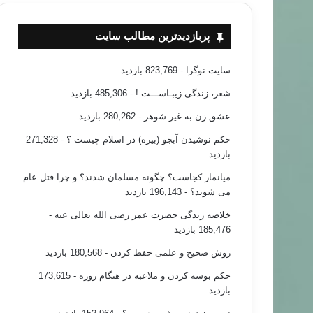
پربازدیدترین مطالب سایت
سایت نوگرا
- 823,769 بازدید
شعر، زندگی زیبـاســـت !
- 485,306 بازدید
عشق زن به غیر شوهر
- 280,262 بازدید
حکم نوشیدن آبجو (بیره) در اسلام چیست ؟
- 271,328
بازدید
میانمار کجاست؟ چگونه مسلمان شدند؟ و چرا قتل عام
می شوند؟
- 196,143 بازدید
خلاصه زندگی حضرت عمر رضی الله تعالی عنه
-
185,476 بازدید
روش صحیح و علمی حفظ کردن
- 180,568 بازدید
حکم بوسه کردن و ملاعبه در هنگام روزه
- 173,615
بازدید