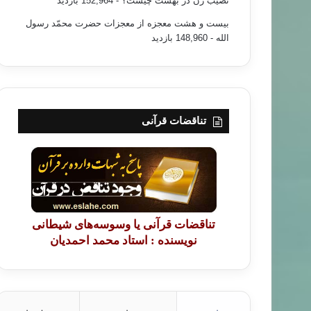
نصیب زن در بهشت چیست؟
- 152,964 بازدید
بیست و هشت معجزه از معجزات حضرت محمّد رسول
الله
- 148,960 بازدید
تناقضات قرآنی
تناقضات قرآنی یا وسوسه‌های شیطانی
نویسنده : استاد محمد احمدیان