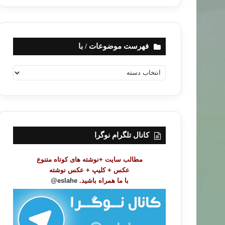
فهرست موضوعات / با
ف
ه
ر
س
ت
م
و
کانال تلگرام نوگرا
ض
و
مطالب سایت +نوشته های کوتاه متنوع
ع
عکس + کلیپ + عکس نوشته
ا
با ما همراه باشید.
eslahe@
ت
/
ب
ا