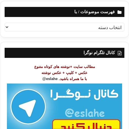
فهرست موضوعات / با
ف
ه
ر
س
ت
کانال تلگرام نوگرا
م
و
مطالب سایت +نوشته های کوتاه متنوع
ض
عکس + کلیپ + عکس نوشته
و
با ما همراه باشید.
eslahe@
ع
ا
ت
/
ب
ا