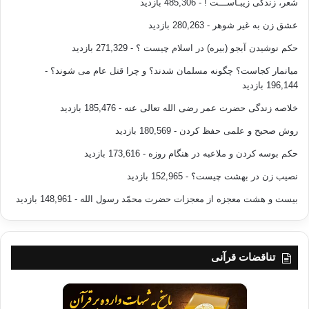
شعر، زندگی زیبـاســـت !
- 485,306 بازدید
عشق زن به غیر شوهر
- 280,263 بازدید
حکم نوشیدن آبجو (بیره) در اسلام چیست ؟
- 271,329 بازدید
میانمار کجاست؟ چگونه مسلمان شدند؟ و چرا قتل عام می شوند؟
-
196,144 بازدید
خلاصه زندگی حضرت عمر رضی الله تعالی عنه
- 185,476 بازدید
روش صحیح و علمی حفظ کردن
- 180,569 بازدید
حکم بوسه کردن و ملاعبه در هنگام روزه
- 173,616 بازدید
نصیب زن در بهشت چیست؟
- 152,965 بازدید
بیست و هشت معجزه از معجزات حضرت محمّد رسول الله
- 148,961 بازدید
تناقضات قرآنی