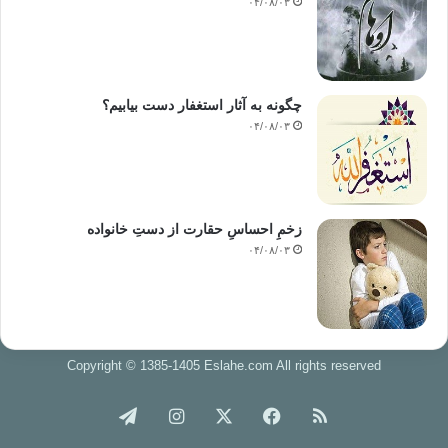
۰۴/۰۸/۰۳
چگونه به آثار استغفار دست بیابیم؟
۰۴/۰۸/۰۳
زخمِ احساسِ حقارت از دستِ خانواده
۰۴/۰۸/۰۳
Copyright © 1385-1405 Eslahe.com All rights reserved
خوراک
فیس
X
اینستاگرام
تلگرام