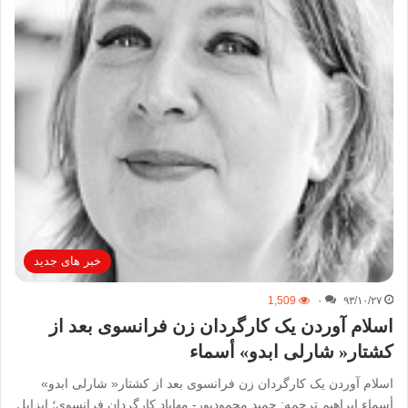
خبر های جدید
1,509
۰
۹۳/۱۰/۲۷
اسلام آوردن یک کارگردان زن فرانسوی بعد از
کشتار« شارلی ابدو» أسماء
اسلام آوردن یک کارگردان زن فرانسوی بعد از کشتار« شارلی ابدو»
أسماء ابراهیم ترجمه: حمید محمودپور- مهاباد کارگردان فرانسوی؛ ایزابل