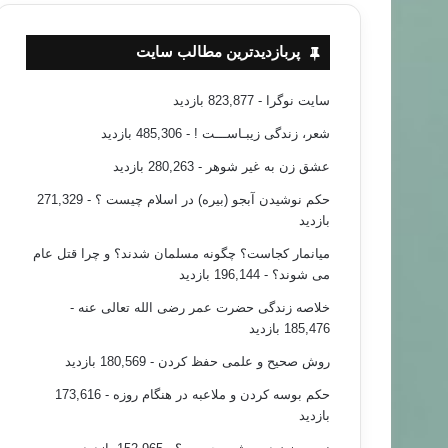
پربازدیدترین مطالب سایت
سایت نوگرا
- 823,877 بازدید
شعر، زندگی زیبـاســـت !
- 485,306 بازدید
عشق زن به غیر شوهر
- 280,263 بازدید
حکم نوشیدن آبجو (بیره) در اسلام چیست ؟
- 271,329
بازدید
میانمار کجاست؟ چگونه مسلمان شدند؟ و چرا قتل عام
می شوند؟
- 196,144 بازدید
خلاصه زندگی حضرت عمر رضی الله تعالی عنه
-
185,476 بازدید
روش صحیح و علمی حفظ کردن
- 180,569 بازدید
حکم بوسه کردن و ملاعبه در هنگام روزه
- 173,616
بازدید