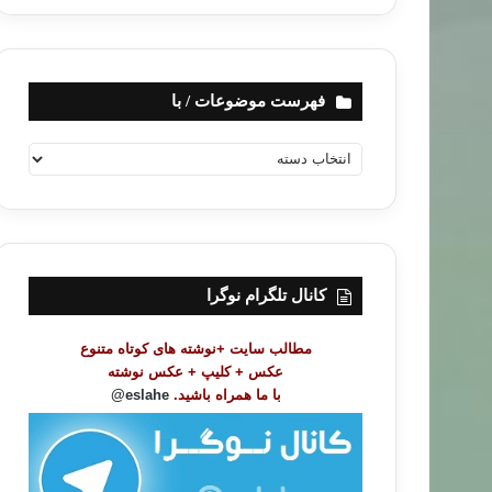
فهرست موضوعات / با
ف
ه
ر
س
ت
م
و
کانال تلگرام نوگرا
ض
و
مطالب سایت +نوشته های کوتاه متنوع
ع
عکس + کلیپ + عکس نوشته
ا
با ما همراه باشید.
eslahe@
ت
/
ب
ا