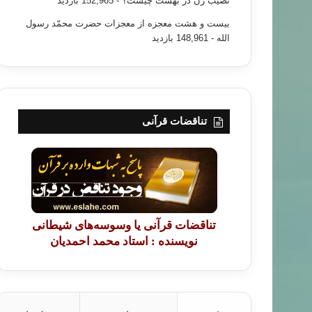
نصیب زن در بهشت چیست؟
- 152,965 بازدید
بیست و هشت معجزه از معجزات حضرت محمّد رسول
الله
- 148,961 بازدید
تناقضات قرآنی
تناقضات قرآنی یا وسوسه‌های شیطانی
نویسنده : استاد محمد احمدیان