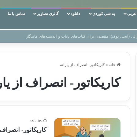
ربی
به شی کوردی
دانلود
گالری تصاویر
تماس با ما
ن‌، دوری وکناره‌گیری از راه خداست‌!
خانه
»
کاریکاتور- انصراف از یارانه
کاریکاتور- انصراف از یار
۹۳/۰۱/۳۰
کاریکاتور- انصراف ا