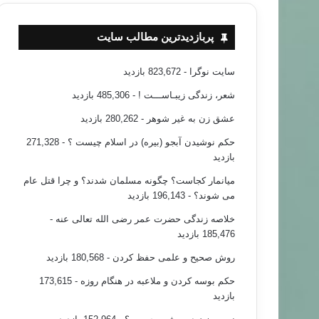
پربازدیدترین مطالب سایت
سایت نوگرا
- 823,672 بازدید
شعر، زندگی زیبـاســـت !
- 485,306 بازدید
عشق زن به غیر شوهر
- 280,262 بازدید
حکم نوشیدن آبجو (بیره) در اسلام چیست ؟
- 271,328
بازدید
میانمار کجاست؟ چگونه مسلمان شدند؟ و چرا قتل عام
می شوند؟
- 196,143 بازدید
خلاصه زندگی حضرت عمر رضی الله تعالی عنه
-
185,476 بازدید
روش صحیح و علمی حفظ کردن
- 180,568 بازدید
حکم بوسه کردن و ملاعبه در هنگام روزه
- 173,615
بازدید