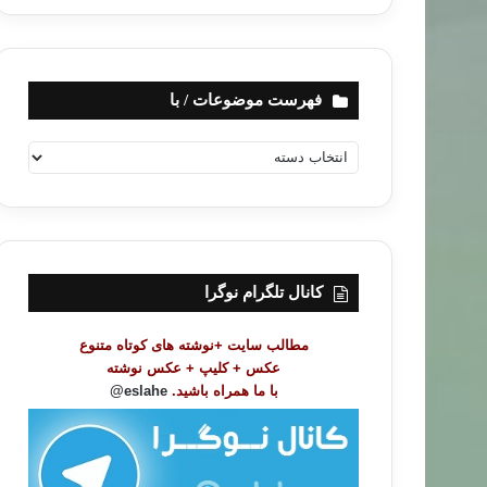
فهرست موضوعات / با
ف
ه
ر
س
ت
م
و
کانال تلگرام نوگرا
ض
و
مطالب سایت +نوشته های کوتاه متنوع
ع
عکس + کلیپ + عکس نوشته
ا
با ما همراه باشید.
eslahe@
ت
/
ب
ا