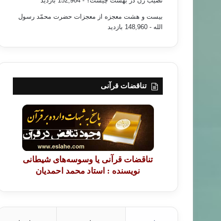
نصیب زن در بهشت چیست؟
- 152,964 بازدید
بیست و هشت معجزه از معجزات حضرت محمّد رسول
الله
- 148,960 بازدید
تناقضات قرآنی
تناقضات قرآنی یا وسوسه‌های شیطانی
نویسنده : استاد محمد احمدیان