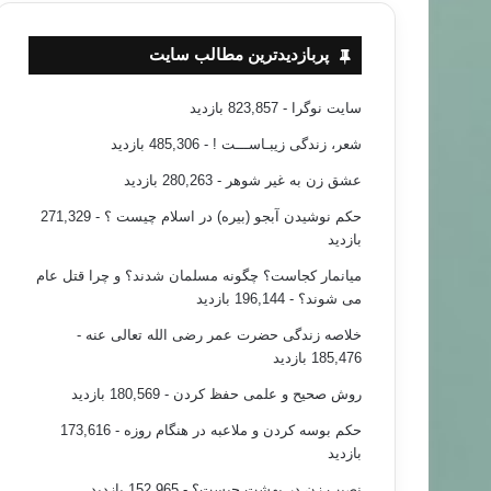
پربازدیدترین مطالب سایت
سایت نوگرا
- 823,857 بازدید
شعر، زندگی زیبـاســـت !
- 485,306 بازدید
عشق زن به غیر شوهر
- 280,263 بازدید
حکم نوشیدن آبجو (بیره) در اسلام چیست ؟
- 271,329
بازدید
میانمار کجاست؟ چگونه مسلمان شدند؟ و چرا قتل عام
می شوند؟
- 196,144 بازدید
خلاصه زندگی حضرت عمر رضی الله تعالی عنه
-
185,476 بازدید
روش صحیح و علمی حفظ کردن
- 180,569 بازدید
حکم بوسه کردن و ملاعبه در هنگام روزه
- 173,616
بازدید
نصیب زن در بهشت چیست؟
- 152,965 بازدید