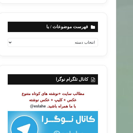
فهرست موضوعات / با
ف
ه
ر
س
ت
م
و
کانال تلگرام نوگرا
ض
و
مطالب سایت +نوشته های کوتاه متنوع
ع
عکس + کلیپ + عکس نوشته
ا
با ما همراه باشید.
eslahe@
ت
/
ب
ا