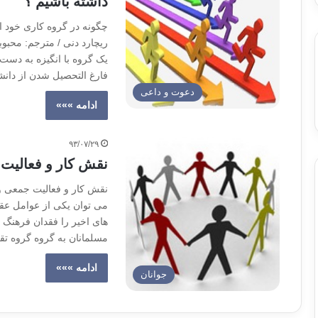
داشته باشیم ؟
چگونه در گروه کاری خود ایج
ریچارد دنی / مترجم: محبوب
یک گروه با انگیزه به دست
فارغ التحصیل شدن از دا
دعوت و داعی
ادامه »»»
۹۳/۰۷/۲۹
نقش کار و فعالیت
نقش کار و فعالیت جمعی و 
می توان یکی از عوامل عق
های اخیر را فقدان فرهنگ
مسلمانان به گروه گروه تق
ادامه »»»
جوانان