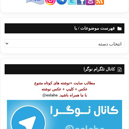
فهرست موضوعات / با
ف
ه
ر
س
ت
کانال تلگرام نوگرا
م
و
مطالب سایت +نوشته های کوتاه متنوع
ض
عکس + کلیپ + عکس نوشته
و
با ما همراه باشید.
eslahe@
ع
ا
ت
/
ب
ا