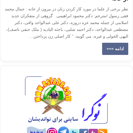
نظر برخی از علما در مورد کار کردن زنان در بیرون از خانه : جمال محمد
فقی رسول /مترجم: دکتر محمود ابراهیمی گروهی از متفکران جدید
اسلامی از جمله محمد عزه دروزه، دکتر علی عبدالواحد وافی، دکتر
مصطفی عبدالواحد، دکتر احمد شلبی، باحثه البادیه ( ملک حنفی ناصف)،
البهی الخولی و غیره، می گویند: ” کار اصلی زن پرداختن…
ادامه »»»