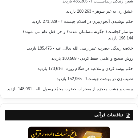
شعر، زندگی زیبـاســـت !
- 485,306 بازدید
عشق زن به غیر شوهر
- 280,263 بازدید
حکم نوشیدن آبجو (بیره) در اسلام چیست ؟
- 271,329 بازدید
میانمار کجاست؟ چگونه مسلمان شدند؟ و چرا قتل عام می شوند؟
-
196,144 بازدید
خلاصه زندگی حضرت عمر رضی الله تعالی عنه
- 185,476 بازدید
روش صحیح و علمی حفظ کردن
- 180,569 بازدید
حکم بوسه کردن و ملاعبه در هنگام روزه
- 173,616 بازدید
نصیب زن در بهشت چیست؟
- 152,965 بازدید
بیست و هشت معجزه از معجزات حضرت محمّد رسول الله
- 148,961 بازدید
تناقضات قرآنی