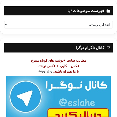
فهرست موضوعات / با
ف
ه
ر
س
ت
کانال تلگرام نوگرا
م
و
مطالب سایت +نوشته های کوتاه متنوع
ض
عکس + کلیپ + عکس نوشته
و
با ما همراه باشید.
eslahe@
ع
ا
ت
/
ب
ا