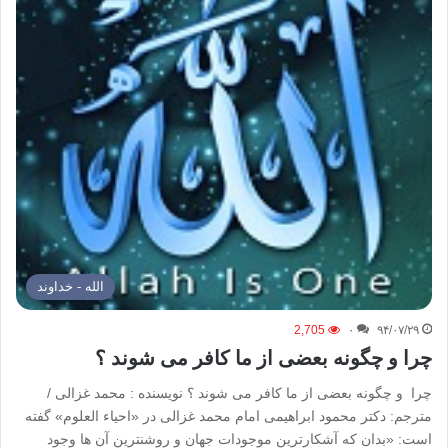
الله - خداوند
2,705
۰
۹۴/۰۷/۲۹
چرا و چگونه بعضی از ما کافر می شوند ؟
چرا و چگونه بعضی از ما کافر می شوند ؟ نویسنده : محمد غزالی /
مترجم: دکتر محمود ابراهیمی امام محمد غزالی در «احیاء العلوم» گفته
است: «بدان که آشکارترین موجودات جهان و روشنترین آن ها وجود