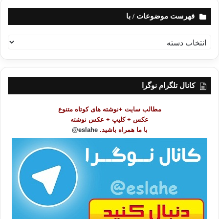
فهرست موضوعات / با
ف
ه
ر
س
ت
کانال تلگرام نوگرا
م
و
مطالب سایت +نوشته های کوتاه متنوع
ض
عکس + کلیپ + عکس نوشته
و
با ما همراه باشید.
eslahe@
ع
ا
ت
/
ب
ا