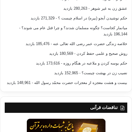
عشق زن به غیر شوهر
- 280,263 بازدید
حکم نوشیدن آبجو (بیره) در اسلام چیست ؟
- 271,329 بازدید
میانمار کجاست؟ چگونه مسلمان شدند؟ و چرا قتل عام می شوند؟
-
196,144 بازدید
خلاصه زندگی حضرت عمر رضی الله تعالی عنه
- 185,476 بازدید
روش صحیح و علمی حفظ کردن
- 180,569 بازدید
حکم بوسه کردن و ملاعبه در هنگام روزه
- 173,616 بازدید
نصیب زن در بهشت چیست؟
- 152,965 بازدید
بیست و هشت معجزه از معجزات حضرت محمّد رسول الله
- 148,961 بازدید
تناقضات قرآنی