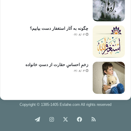
چگونه به آثار استغفار دست بیابیم؟
۰۴/۰۸/۰۳
زخمِ احساسِ حقارت از دستِ خانواده
۰۴/۰۸/۰۳
Copyright © 1385-1405 Eslahe.com All rights reserved
خوراک
فیس
X
اینستاگرام
تلگرام