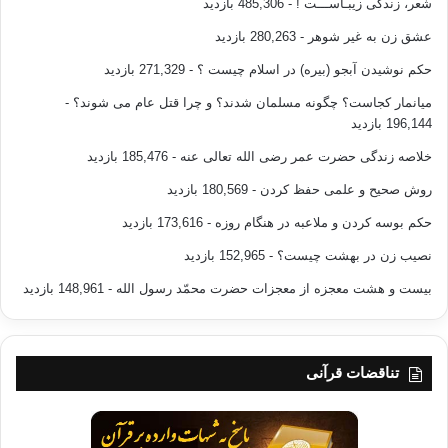
شعر، زندگی زیبـاســـت !
- 485,306 بازدید
عشق زن به غیر شوهر
- 280,263 بازدید
حکم نوشیدن آبجو (بیره) در اسلام چیست ؟
- 271,329 بازدید
میانمار کجاست؟ چگونه مسلمان شدند؟ و چرا قتل عام می شوند؟
-
196,144 بازدید
خلاصه زندگی حضرت عمر رضی الله تعالی عنه
- 185,476 بازدید
روش صحیح و علمی حفظ کردن
- 180,569 بازدید
حکم بوسه کردن و ملاعبه در هنگام روزه
- 173,616 بازدید
نصیب زن در بهشت چیست؟
- 152,965 بازدید
بیست و هشت معجزه از معجزات حضرت محمّد رسول الله
- 148,961 بازدید
تناقضات قرآنی