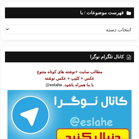
فهرست موضوعات / با
ف
ه
ر
س
ت
کانال تلگرام نوگرا
م
و
مطالب سایت +نوشته های کوتاه متنوع
ض
عکس + کلیپ + عکس نوشته
و
با ما همراه باشید.
eslahe@
ع
ا
ت
/
ب
ا