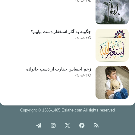
۰۴/۰۸/۰۳
چگونه به آثار استغفار دست بیابیم؟
۰۴/۰۸/۰۳
زخمِ احساسِ حقارت از دستِ خانواده
۰۴/۰۸/۰۳
Copyright © 1385-1405 Eslahe.com All rights reserved
خوراک
فیس
X
اینستاگرام
تلگرام