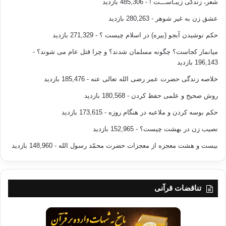
شعر، زندگی زیبـاســـت !
- 485,306 بازدید
عشق زن به غیر شوهر
- 280,263 بازدید
حکم نوشیدن آبجو (بیره) در اسلام چیست ؟
- 271,329 بازدید
میانمار کجاست؟ چگونه مسلمان شدند؟ و چرا قتل عام می شوند؟
-
196,143 بازدید
خلاصه زندگی حضرت عمر رضی الله تعالی عنه
- 185,476 بازدید
روش صحیح و علمی حفظ کردن
- 180,568 بازدید
حکم بوسه کردن و ملاعبه در هنگام روزه
- 173,615 بازدید
نصیب زن در بهشت چیست؟
- 152,965 بازدید
بیست و هشت معجزه از معجزات حضرت محمّد رسول الله
- 148,960 بازدید
تناقضات قرآنی