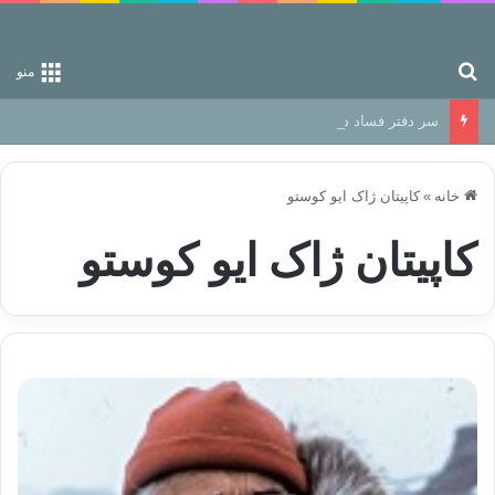
جستجو برای
منو
سر دفتر فساد در زمین‌، دوری وکناره‌گیری از راه خداست‌!
خانه
»
کاپیتان ژاک ایو کوستو
کاپیتان ژاک ایو کوستو