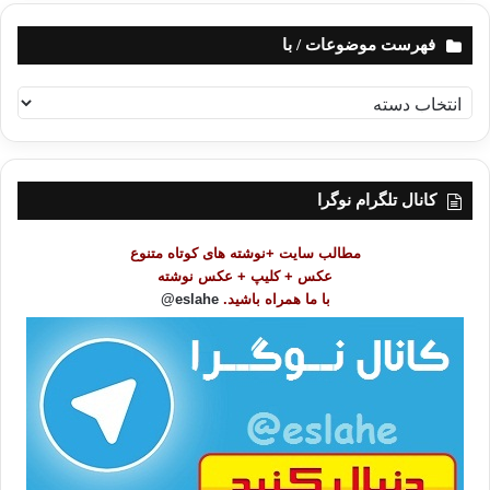
فهرست موضوعات / با
ف
ه
ر
س
ت
کانال تلگرام نوگرا
م
و
مطالب سایت +نوشته های کوتاه متنوع
ض
عکس + کلیپ + عکس نوشته
و
با ما همراه باشید.
eslahe@
ع
ا
ت
/
ب
ا