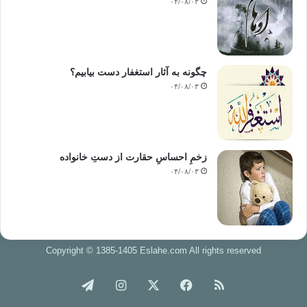
۰۴/۰۸/۰۳
چگونه به آثار استغفار دست بیابیم؟
۰۴/۰۸/۰۳
زخمِ احساسِ حقارت از دستِ خانواده
۰۴/۰۸/۰۳
Copyright © 1385-1405 Eslahe.com All rights reserved
خوراک
فیس
X
اینستاگرام
تلگرام