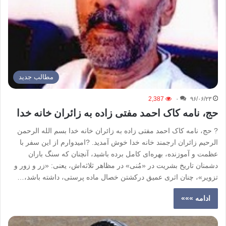
مطالب جدید
2,387
۰
۹۶/۰۶/۲۳
حج، نامه کاک احمد مفتی‌ زاده به زائران خانه خدا
? حج، نامه کاک احمد مفتی‌ زاده به زائران خانه خدا بسم الله الرحمن
الرحیم زائران ارجمند خانه خدا خوش آمدید. ?امیدوارم از این سفر با
عظمت و آموزنده، بهره‌ای کامل برده باشید، آنچنان که سنگ باران
دشمنان تاریخ بشریت در «مُنی» در مظاهر ثلاثه‌اش، یعنی: «زر و زور و
تزویر»، چنان اثری عمیق درکشتن خصال ماده پرستی، داشته باشد،…
ادامه »»»