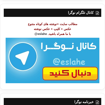
ر
س
ت
کانال تلگرام نوگرا
م
و
مطالب سایت +نوشته های کوتاه متنوع
ض
عکس + کلیپ + عکس نوشته
و
با ما همراه باشید.
eslahe@
ع
ا
ت
/
ب
ا
خبرنامه نوگرا