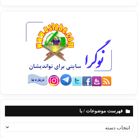
فهرست موضوعات / با
ف
ه