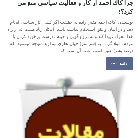
چرا كاك احمد از كار و فعاليت سياسي منع مي
كرد؟!
نويسنده: کاک احمد مفتي زاده به حقیقت اگر کسی کار سیاسی انجام
دهد و در ایمان و تقوا استحکام نداشته باشد، امکان زیاد هست که از راه
خدا انحراف پیدا کند و به دروغ گویی و حیله نادرست برخورد کردن با
مردم، مبتلا گردد! به (سراسر) جهان نظری بیندازید متوجه می­شویدد که
(وضع بشر) چنین است. علّت آن است که…
ادامه »»»