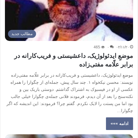
مطالب جدید
465
۰
۰۲/۱۱/۲۰
موضعِ ایدئولوژیک، داعشیستی و فریب‌کارانه در
برابر علّامه مفتی‌زاده
موضعِ ایدئولوژیک، داعشیستی و فریب‌کارانه در برابر علّامه مفتی‌زاده
نویسند: محسن نیکخواه ۱. چند سال پیش، جمله‌ای از چگوارا را همراه
عکسی از او در فیسبوک به اشتراک گذاشتم. دوستی باریک بین و
نکته‌سنج را بعد از آن دیدم، فرمودند فلانی جمله‌ی چگوارا خیلی جالب
بود اما من پستت را لایک نکردم. گفتم چرا؟ فرمودند: این اندیشه که اگر
چگوارا…
ادامه »»»