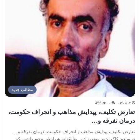
مطالب جدید
456
۰
۰۳/۰۶/۰۴
تعارض تکلیف، پپدایش مذاهب و انحراف حکومت،
درمان تفرقه و…
تعارض تکلیف، پپدایش مذاهب و انحراف حکومت، درمان تفرقه و…
نویسنده: کاک احمد مفتی زاده متأسّفانه شرایطی وجود داشت که