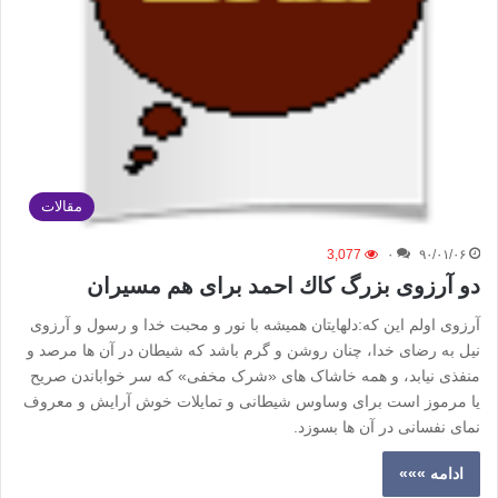
مقالات
3,077
۰
۹۰/۰۱/۰۶
دو آرزوی بزرگ كاك احمد برای هم مسیران
آرزوی اولم این که:دلهایتان همیشه با نور و محبت خدا و رسول و آرزوی
نیل به رضای خدا، چنان روشن و گرم باشد که شیطان در آن ها مرصد و
منفذی نیابد، و همه خاشاک های «شرک مخفی» که سر خواباندن صریح
یا مرموز است برای وساوس شیطانی و تمایلات خوش آرایش و معروف
نمای نفسانی در آن ها بسوزد.
ادامه »»»