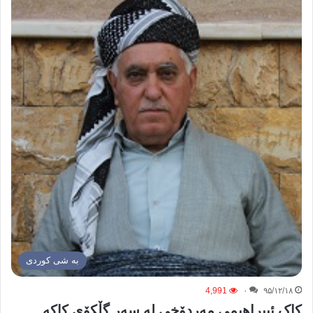
به شی کوردی
4,991
۰
۹۵/۱۲/۱۸
کاک ئیبراهیمی مه‌ردۆخی له سه‌ر گڵکۆی کاکه