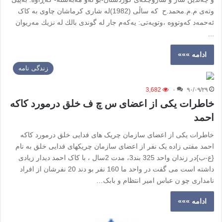
وتەی م.م.محمد.ح کە ساڵی (1982)لە شاری کرماشان چاوی بە کاک
ئەحمەد که‌وتووە ،وتویەتی: یەکەم جار لە گوندی بالك لە نزیك مەریوان
...
ادامه »»»
زندگی نامه
3,682
۰
۹۰/۰۹/۲۹
خاطرات یکی از اعضای س چ ف خلق درمورد کاکه
احمد
خاطرات یکی از اعضای سازمان چریک های فدایی خلق درمورد کاکه
احمد مفتی زاده یک نفر از اعضای سازمان چریکهای فدایی خلق به نام
{ع-ب}در زندان واحد 325 بند3، مدت 2سال ، با کاک احمد دیدار زیادی
داشته است می گفت در واحد ما 160 نفر بو دند 20 نفرشان از افراد
نامداری چو ن عباس امیر انتظام و بابک…
ادامه »»»