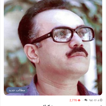
مطالب جدید
2,776
۰
۹۸/۰۲/۰۸