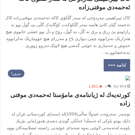
ئه‌حمه‌دی موفتی‌زادە
کاک ئیبراهیمی مه‌ردۆخی له سه‌ر گڵکۆی کاکه ئه‌حمه‌دی موفتی‌زادە کاک
ئه‌حمه‌د گیان کاتێ هاتمه سه‌ر گڵکۆکه‌ت کۆگایه‌ک گڵی بێ گوڵ بوو نه
رازاوەو بێ زرق و برق نه گڵ، نه گوڵ، رۆح و دڵ بوو خشتی خانووی هیچ
هه‌ژارێک نه‌نرابووە چینی دیواری باخ و مه‌زرای هیچ جووتیارێک نه‌کرابووە
حه‌وش و حه‌ساری به خوێنی گه‌شی هیچ لاوێک دەروو ژووری
نه‌نه‌خشابوو به…
ادامه »»»
بیروڕا
1,952
۱
۹۱/۰۳/۱۲
کورته‌یه‌ك لە ژیاننامه‌ی مامۆستا ئه‌حمه‌دی موفتی
زادە
نوسەر: سەروەت عبدوڵا ساڵی(1934)لە (سنە)ی کوردستانی ئێران لە
دایك بوەو باوکی لە ئەسڵدا خەڵکی گوندی دشەی ھەورامانی نێزیك
پاوەیه‌.لەتەمەنی لاوێتی یەوە شەیدای خوێندنی زانستە ئیسلامیەکان بووە
و چەندین شار و شارۆچکەی کوردستان-بۆ ئەو مەبەستە- گەڕاوە. بەپێی