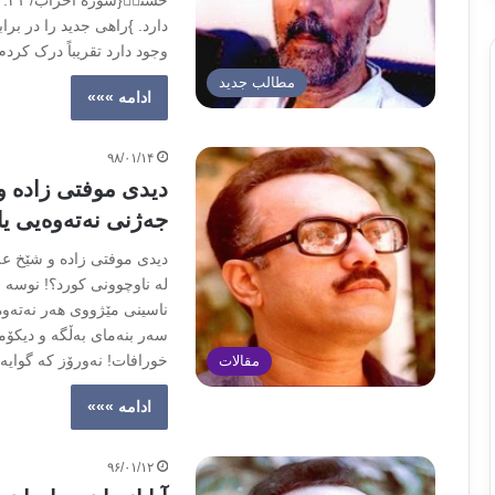
حَ
دارد. }راهی جدید را در ب
وجود دارد تقریباً درک کرد
مطالب جدید
ادامه »»»
۹۸/۰۱/۱۴
دیدی موفتی زادە و
جەژنی نەتەوەیی یا
دیدی موفتی زادە و شێخ ع
لە ناوچوونی کورد؟! نوسه 
ناسینی مێژووی هەر نەتەوە
سەر بنەمای بەڵگە و دیکۆم
خورافات! نەورۆز کە گوای
مقالات
ادامه »»»
۹۶/۰۱/۱۲