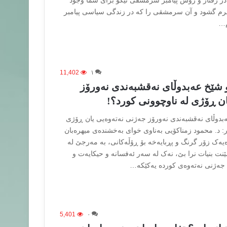
سَنَهٞ{سورۀ احزاب/ ۲۱: در رفتار و روش پیامبر سرمشقی نیکو برای شما وجود
رابرم گشود و آن سرمشقی را که در زندگی سیاسی پیامبر
م…
11,402
۱
 شێخ عەبدوڵای نەقشبەندی نەورۆز
ن ڕۆژی لە ناوچوونی کورد؟!
ەبدوڵای نەقشبەندی نەورۆز جەژنی نەتەوەیی یان ڕۆژی
ر: د. محمود زمناکۆیی بەناوی خوای بەخشندەی میهرەبان
یەک زۆر گرنگ و پڕبایەخە بۆ ڕۆڵەکانی، بە مەرجێ لە
ێنت بنیات نرا بێ، نەک لە سەر ئەفسانە و حیکایەت و
ە جەژنی نەتەوەی کوردە یەکێکە…
5,401
۰