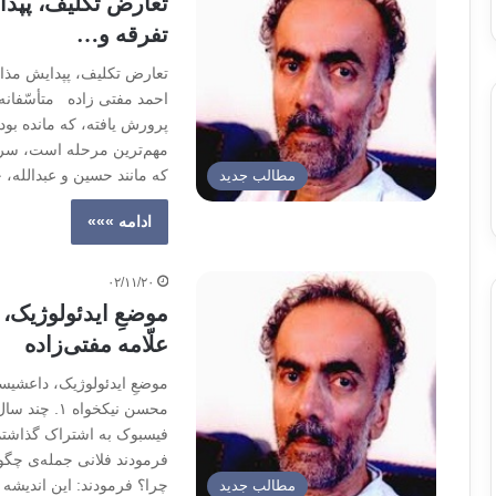
تعارض تکلیف، پپد
تفرقه و…
تعارض تکلیف، پپدایش مذا
احمد مفتی زاده متأسّفان
پرورش یافته، که مانده بو
مهم‌ترین مرحله است، سرا
که مانند حسین و عبدالله،
مطالب جدید
ادامه »»»
۰۲/۱۱/۲۰
موضعِ ایدئولوژیک، 
علّامه مفتی‌زاده
موضعِ ایدئولوژیک، داعشیستی
محسن نیکخوا
فیسبوک به اشتراک گذاشتم. 
فرمودند فلانی جمله‌ی چگوا
چرا؟ فرمودند: این اندیشه
مطالب جدید