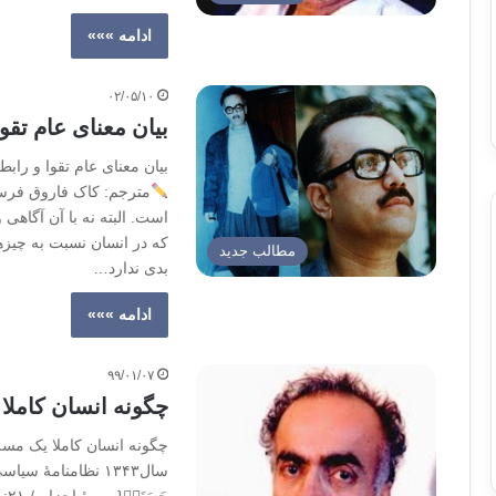
ادامه »»»
۰۲/۰۵/۱۰
بیان معنای عام تقو
بیان معنای عام تقوا و راب
مترجم: کاک فاروق فرس
است. البته نه با آن آگاه
که در انسان نسبت به چیزه
مطالب جدید
بدی ندارد…
ادامه »»»
۹۹/۰۱/۰۷
چگونه انسان کاملا
چگونه انسان کاملا یک مسل
سال۱۳۴۳ نظامنامۀ سیاس