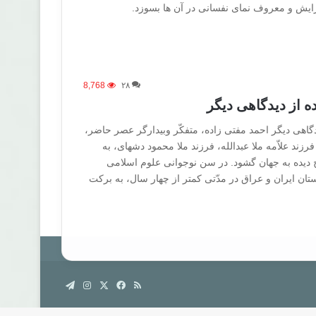
ایش و معروف نمای نفسانی در آن ها بسوزد.
8,768
۲۸
ه از دیدگاهی دیگر
گاهی دیگر احمد مفتی زاده، متفکّر وبیدارگر عصر حاضر،
رزند علاّمه ملا عبدالله، فرزند ملا محمود دشهای، به
 سنندج دیده به جهان گشود. در سن نوجوانی علوم اسلامی
تان ایران و عراق در مدّتی کمتر از چهار سال، به برکت
خوراک
فیس
X
اینستاگرام
تلگرام
بوک