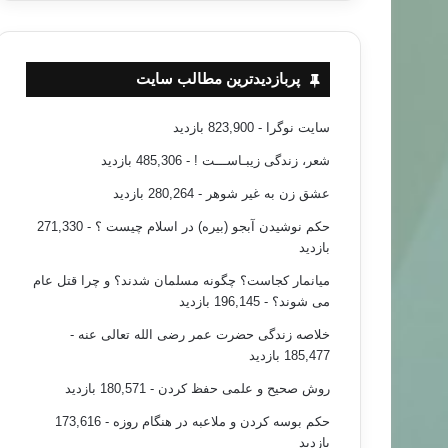
پربازدیدترین مطالب سایت
سایت نوگرا
- 823,900 بازدید
شعر، زندگی زیبـاســـت !
- 485,306 بازدید
عشق زن به غیر شوهر
- 280,264 بازدید
حکم نوشیدن آبجو (بیره) در اسلام چیست ؟
- 271,330
بازدید
میانمار کجاست؟ چگونه مسلمان شدند؟ و چرا قتل عام
می شوند؟
- 196,145 بازدید
خلاصه زندگی حضرت عمر رضی الله تعالی عنه
-
185,477 بازدید
روش صحیح و علمی حفظ کردن
- 180,571 بازدید
حکم بوسه کردن و ملاعبه در هنگام روزه
- 173,616
بازدید