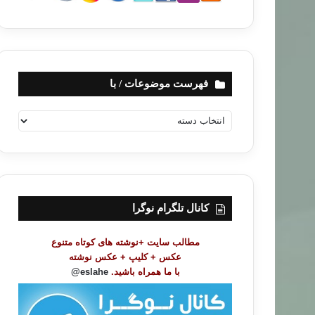
فهرست موضوعات / با
ف
ه
ر
س
ت
م
و
کانال تلگرام نوگرا
ض
و
مطالب سایت +نوشته های کوتاه متنوع
ع
عکس + کلیپ + عکس نوشته
ا
با ما همراه باشید.
eslahe@
ت
/
ب