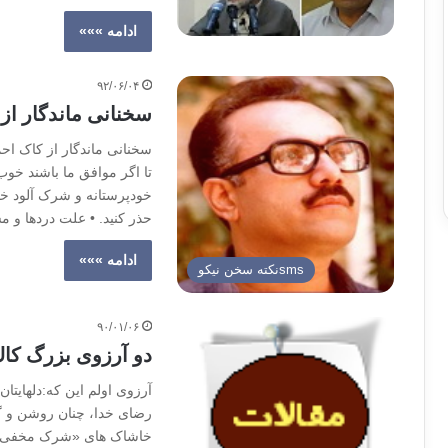
ادامه »»»
۹۲/۰۶/۰۴
سخنانی ماندگار از
سخنانی ماندگار از کاک احم
تا اگر موافق ما باشند خوب
خودپرستانه و شرک آلود خو
حذر کنید. • علت دردها و
ادامه »»»
smsنكته سخن نيكو
۹۰/۰۱/۰۶
دو آرزوی بزرگ كا
آرزوی اولم این که:دلهایتا
رضای خدا، چنان روشن و گر
خاشاک های «شرک مخفی» 