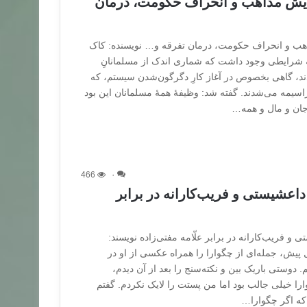
ایش مذاهب و انحراف حکومت، درمان
هب و انحراف حکومت، درمان تفرقه و… نویسنده: کاک
ه شرایطی وجود داشت که شماری اندک از مسلمانانِ
دند، گاهی بخصوص در آغاز کارِ دگرگون‌شدن سیستم، که
سیمه می‌شدند. گفته شد: وظیفۀ همۀ مسلمانان این بود
 جان و مال و همه…
466
۰
داعشیستی و فریب‌کارانه در برابر
 و فریب‌کارانه در برابر علّامه مفتی‌زاده نویسند:
ه ۱. چند سال پیش، جمله‌ای از چگوارا را همراه عکسی از او در
دوستی باریک بین و نکته‌سنج را بعد از آن دیدم،
را خیلی جالب بود اما من پستت را لایک نکردم. گفتم
 که اگر چگوارا…