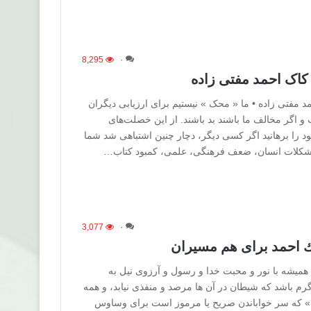
8,295
۰
 کاک احمد مفتی زاده
د مفتی زاده • ما « محک » نیستیم برای ارزیابی دیگران
 و اگر مخالف ما باشند بد باشند. از این خصلت‌های
د را برهانید اگر کسی دیگر، دچار چنین اشتباهی شد شما
 مشکلات انسان، ضعف فرهنگی، علمی، کمبود کتاب…
3,077
۰
ك احمد برای هم مسیران
ن همیشه با نور و محبت خدا و رسول و آرزوی نیل به
م باشد که شیطان در آن ها مرصد و منفذی نیابد، و همه
که سر خواباندن صریح یا مرموز است برای وساوس