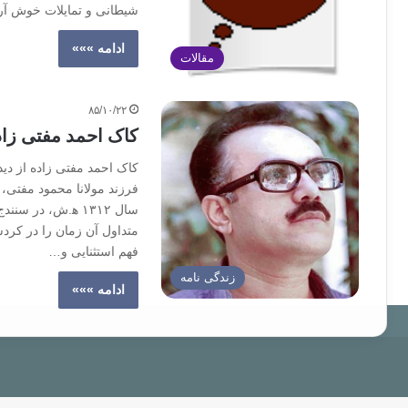
شیطانی و تمایلات خوش آر
ادامه »»»
مقالات
۸۵/۱۰/۲۲
کاک احمد مفتی زاد
کاک احمد مفتی زاده از دید
فرزند مولانا محمود مفتی، ف
سال ۱۳۱۲ ﻫ.ش، در
متداول آن زمان را در کردس
فهم استثنایی و…
زندگی نامه
ادامه »»»