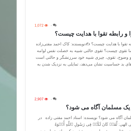
1,072
۰
ا و رابطه تقوا با هدایت چیست؟
طه تقوا با هدایت چیست؟ ✍نویسنده: کاک احمد مفتی‌زاده
ا تقوى چیست؟ تقوى حالتی شبیه به خصلت نفس لوامه
ی و وضوح، تقوی، چیزی شبیه خود سرزنشگر و حالتی است
ای بد حساسیت نشان می‌دهد، تمایلی به نزدیک شدن به
2,907
۰
 یک مسلمان آگاه می شود؟
مان آگاه می شود؟ نویسنده: استاد احمد مفتی زاده در
ی الهی: لَّقَدۡ کَانَ لَکُمۡ فِی رَسُولِ ٱللَّهِ أُسۡوَهٌ