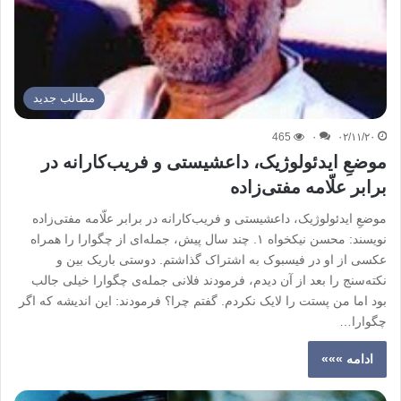
مطالب جدید
465
۰
۰۲/۱۱/۲۰
موضعِ ایدئولوژیک، داعشیستی و فریب‌کارانه در
برابر علّامه مفتی‌زاده
موضعِ ایدئولوژیک، داعشیستی و فریب‌کارانه در برابر علّامه مفتی‌زاده
نویسند: محسن نیکخواه ۱. چند سال پیش، جمله‌ای از چگوارا را همراه
عکسی از او در فیسبوک به اشتراک گذاشتم. دوستی باریک بین و
نکته‌سنج را بعد از آن دیدم، فرمودند فلانی جمله‌ی چگوارا خیلی جالب
بود اما من پستت را لایک نکردم. گفتم چرا؟ فرمودند: این اندیشه که اگر
چگوارا…
ادامه »»»