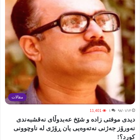
مقالات
11,401
۱
۹۸/۰۱/۱۴
دیدی موفتی زادە و شێخ عەبدوڵای نەقشبەندی
نەورۆز جەژنی نەتەوەیی یان ڕۆژی لە ناوچوونی
کورد؟!