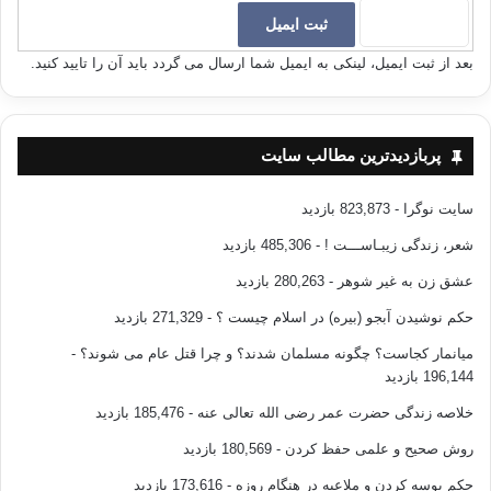
بعد از ثبت ایمیل، لینکی به ایمیل شما ارسال می گردد باید آن را تایید کنید.
پربازدیدترین مطالب سایت
سایت نوگرا
- 823,873 بازدید
شعر، زندگی زیبـاســـت !
- 485,306 بازدید
عشق زن به غیر شوهر
- 280,263 بازدید
حکم نوشیدن آبجو (بیره) در اسلام چیست ؟
- 271,329 بازدید
میانمار کجاست؟ چگونه مسلمان شدند؟ و چرا قتل عام می شوند؟
-
196,144 بازدید
خلاصه زندگی حضرت عمر رضی الله تعالی عنه
- 185,476 بازدید
روش صحیح و علمی حفظ کردن
- 180,569 بازدید
حکم بوسه کردن و ملاعبه در هنگام روزه
- 173,616 بازدید