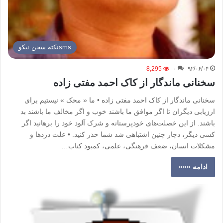
smsنكته سخن نيكو
8,295
۰
۹۲/۰۶/۰۴
سخنانی ماندگار از کاک احمد مفتی زاده
سخنانی ماندگار از کاک احمد مفتی زاده • ما « محک » نیستیم برای
ارزیابی دیگران تا اگر موافق ما باشند خوب و اگر مخالف ما باشند بد
باشند. از این خصلت‌های خودپرستانه و شرک آلود خود را برهانید اگر
کسی دیگر، دچار چنین اشتباهی شد شما حذر کنید. • علت دردها و
مشکلات انسان، ضعف فرهنگی، علمی، کمبود کتاب…
ادامه »»»