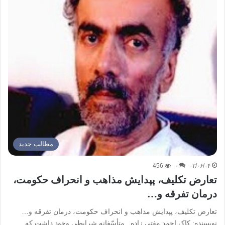
مطالب جدید
456
۰
۰۳/۰۶/۰۴
تعارض تکلیف، پپدایش مذاهب و انحراف حکومت،
درمان تفرقه و…
تعارض تکلیف، پپدایش مذاهب و انحراف حکومت، درمان تفرقه و…
نویسنده: کاک احمد مفتی زاده متأسّفانه شرایطی وجود داشت که