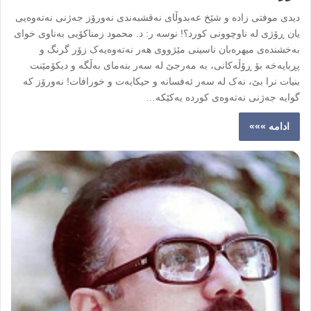
دیدی موفتی زادە و شێخ عەبدوڵای نەقشبەندی نەورۆز جەژنی نەتەوەیی
یان ڕۆژی لە ناوچوونی کورد؟! نوسه ر: د. محمود زمناکۆیی بەناوی خوای
بەخشندەی میهرەبان ناسینی مێژووی هەر نەتەوەیەک زۆر گرنگ و
پڕبایەخە بۆ ڕۆڵەکانی، بە مەرجێ لە سەر بنەمای بەڵگە و دیکۆمێنت
بنیات نرا بێ، نەک لە سەر ئەفسانە و حیکایەت و خورافات! نەورۆز کە
گوایە جەژنی نەتەوەی کوردە یەکێکە…
ادامه »»»