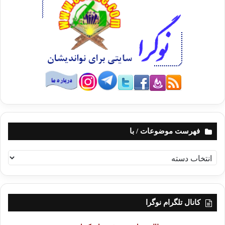
فهرست موضوعات / با
ف
ه
ر
س
ت
کانال تلگرام نوگرا
م
و