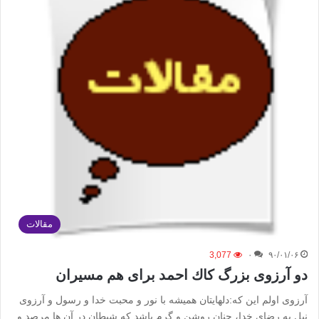
مقالات
3,077
۰
۹۰/۰۱/۰۶
دو آرزوی بزرگ كاك احمد برای هم مسیران
آرزوی اولم این که:دلهایتان همیشه با نور و محبت خدا و رسول و آرزوی
نیل به رضای خدا، چنان روشن و گرم باشد که شیطان در آن ها مرصد و