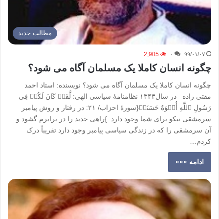
مطالب جدید
2,905
۰
۹۹/۰۱/۰۷
چگونه انسان کاملا یک مسلمان آگاه می شود؟
چگونه انسان کاملا یک مسلمان آگاه می شود؟ نویسنده: استاد احمد
مفتی زاده در سال۱۳۴۳ نظامنامۀ سیاسی الهی: لَّقَدۡ کَانَ لَکُمۡ فِی
رَسُولِ ٱللَّهِ أُسۡوَهٌ حَسَنَهٞ{سورۀ احزاب/ ۲۱: در رفتار و روش پیامبر
سرمشقی نیکو برای شما وجود دارد. }راهی جدید را در برابرم گشود و
آن سرمشقی را که در زندگی سیاسی پیامبر وجود دارد تقریباً درک
کردم…
ادامه »»»