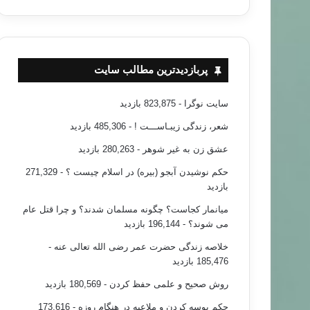
پربازدیدترین مطالب سایت
سایت نوگرا
- 823,875 بازدید
شعر، زندگی زیبـاســـت !
- 485,306 بازدید
عشق زن به غیر شوهر
- 280,263 بازدید
حکم نوشیدن آبجو (بیره) در اسلام چیست ؟
- 271,329
بازدید
میانمار کجاست؟ چگونه مسلمان شدند؟ و چرا قتل عام
می شوند؟
- 196,144 بازدید
خلاصه زندگی حضرت عمر رضی الله تعالی عنه
-
185,476 بازدید
روش صحیح و علمی حفظ کردن
- 180,569 بازدید
حکم بوسه کردن و ملاعبه در هنگام روزه
- 173,616