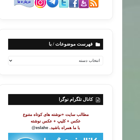
فهرست موضوعات / با
ف
ه
ر
س
ت
م
و
کانال تلگرام نوگرا
ض
و
مطالب سایت +نوشته های کوتاه متنوع
ع
عکس + کلیپ + عکس نوشته
ا
با ما همراه باشید.
eslahe@
ت
/