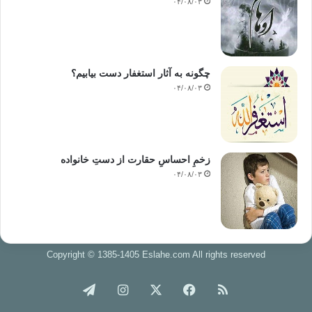
۰۴/۰۸/۰۳
چگونه به آثار استغفار دست بیابیم؟
۰۴/۰۸/۰۳
زخمِ احساسِ حقارت از دستِ خانواده
۰۴/۰۸/۰۳
Copyright © 1385-1405 Eslahe.com All rights reserved
خوراک
فیس
X
اینستاگرام
تلگرام