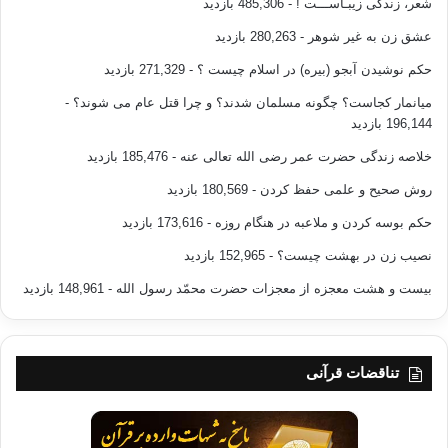
شعر، زندگی زیبـاســـت !
- 485,306 بازدید
عشق زن به غیر شوهر
- 280,263 بازدید
حکم نوشیدن آبجو (بیره) در اسلام چیست ؟
- 271,329 بازدید
میانمار کجاست؟ چگونه مسلمان شدند؟ و چرا قتل عام می شوند؟
-
196,144 بازدید
خلاصه زندگی حضرت عمر رضی الله تعالی عنه
- 185,476 بازدید
روش صحیح و علمی حفظ کردن
- 180,569 بازدید
حکم بوسه کردن و ملاعبه در هنگام روزه
- 173,616 بازدید
نصیب زن در بهشت چیست؟
- 152,965 بازدید
بیست و هشت معجزه از معجزات حضرت محمّد رسول الله
- 148,961 بازدید
تناقضات قرآنی