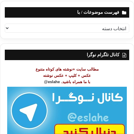
فهرست موضوعات / با
ف
ه
ر
س
ت
کانال تلگرام نوگرا
م
و
مطالب سایت +نوشته های کوتاه متنوع
ض
عکس + کلیپ + عکس نوشته
و
با ما همراه باشید.
eslahe@
ع
ا
ت
/
ب
ا