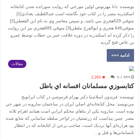
نویسنده: دانا مهرنوس اولين مورخي كه روايت سوزانده شدن كتابخانه
اسكندريه مصر را در كتاب خود نگاشته است عبداللطيف بغدادي[1]
متوفي 629هجري مي باشد، و سپس معاصر وي به نام ابن القفطي[2]
متوفي646 هجري و ابوالفرج ملطي[3] متوفي 685هجري نيز اين روايت
را ذكر كرده اند.اسكندريه در دوره خلافت عمر بن خطاب توسط عمرو
بن عاص فتح گرديد
ادامه »»»
مقالات
2,283
۰
۹۰/۰۴/۲۹
کتابسوزي مسلمانان افسانه اي باطل
نويسنده: فريدون اسلام‌نيا دکتر بهرام فره‌وشي در کتاب ايرانويج
مي‌نويسد: محل کتابخانه‌ا‌ي اصلي ايران در ساختمان سارويه در شهر جي
بوده است. سارويه يکي از بناهاي محکم ايراني است همانند اهرام ثلاثه
مصر. چنين پيداست که زرتشتيان در اواخر سلطه ساساني که شايع شده
بود هزاره‌اي آنها نزديک است، صاحب برخي از کتابخانه که در انتظار
نابساماني‌ها و قتل و…