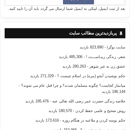
بعد از ثبت ایمیل، لینکی به ایمیل شما ارسال می گردد باید آن را تایید کنید.
پربازدیدترین مطالب سایت
سایت نوگرا
- 823,890 بازدید
شعر، زندگی زیبـاســـت !
- 485,306 بازدید
عشق زن به غیر شوهر
- 280,263 بازدید
حکم نوشیدن آبجو (بیره) در اسلام چیست ؟
- 271,329 بازدید
میانمار کجاست؟ چگونه مسلمان شدند؟ و چرا قتل عام می شوند؟
-
196,144 بازدید
خلاصه زندگی حضرت عمر رضی الله تعالی عنه
- 185,476 بازدید
روش صحیح و علمی حفظ کردن
- 180,570 بازدید
حکم بوسه کردن و ملاعبه در هنگام روزه
- 173,616 بازدید
نصیب زن در بهشت چیست؟
- 152,965 بازدید