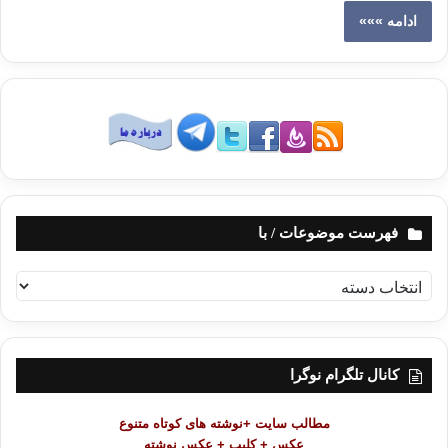
ادامه »»»
فهرست موضوعات / با
ف
ه
ر
س
ت
کانال تلگرام نوگرا
م
و
مطالب سایت +نوشته های کوتاه متنوع
ض
عکس + کلیپ + عکس نوشته