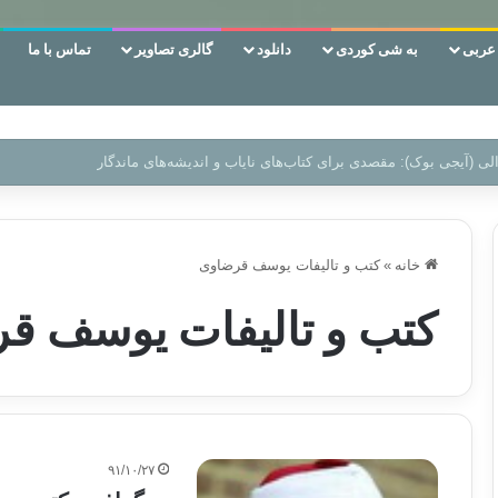
ربی
به شی کوردی
دانلود
گالری تصاویر
تماس با ما
ن‌، دوری وکناره‌گیری از راه خداست‌!
خانه
»
کتب و تالیفات یوسف قرضاوی
کتب و تالیفات یوسف ق
۹۱/۱۰/۲۷