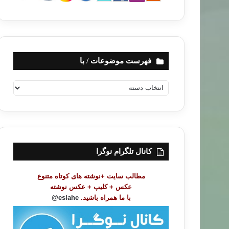
فهرست موضوعات / با
ف
ه
ر
س
ت
م
و
کانال تلگرام نوگرا
ض
و
مطالب سایت +نوشته های کوتاه متنوع
ع
عکس + کلیپ + عکس نوشته
ا
با ما همراه باشید.
eslahe@
ت
/
ب