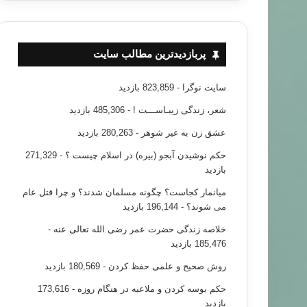
پربازدیدترین مطالب سایت
سایت نوگرا
- 823,859 بازدید
شعر، زندگی زیبـاســـت !
- 485,306 بازدید
عشق زن به غیر شوهر
- 280,263 بازدید
حکم نوشیدن آبجو (بیره) در اسلام چیست ؟
- 271,329
بازدید
میانمار کجاست؟ چگونه مسلمان شدند؟ و چرا قتل عام
می شوند؟
- 196,144 بازدید
خلاصه زندگی حضرت عمر رضی الله تعالی عنه
-
185,476 بازدید
روش صحیح و علمی حفظ کردن
- 180,569 بازدید
حکم بوسه کردن و ملاعبه در هنگام روزه
- 173,616
بازدید