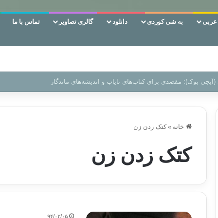
ربی
به شی کوردی
دانلود
گالری تصاویر
تماس با ما
 دوری وکناره‌گیری از راه خداست‌!
خانه
»
کتک زدن زن
کتک زدن زن
۹۴/۰۲/۰۵