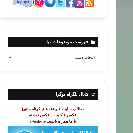
فهرست موضوعات / با
ف
ه
ر
س
ت
م
و
کانال تلگرام نوگرا
ض
و
مطالب سایت +نوشته های کوتاه متنوع
ع
عکس + کلیپ + عکس نوشته
ا
با ما همراه باشید.
eslahe@
ت
/