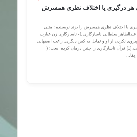
ی هر درگیری یا اختلاف نظری همسرش
یری یا اختلاف نظری همسرش را بزند نویسنده : مثنی
امین الکردستانی / مترجم: عبدالظاهر سلطانی ناسازگاری 1- ناسازگاری زن عبارت
روی نکردن از او و تمایل به کس دیگری. راغب اصفهانی
چنین تعریفی ارایه داده است.[1] قرآن ناسازگاری را چنین درمان کرده است: (‏
ء بِمَا…