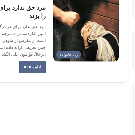
مرد حق ندارد برا
را بزند
مرد حق ندارد برای هر درگ
است از تنفرش از شوهر، پی
الرِّجَالُ قَوَّامُونَ عَلَى النِّسَا
زن خانواده
ادامه »»»