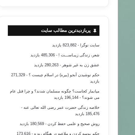
پربازدیدترین مطالب سایت
سایت نوگرا
- 823,882 بازدید
شعر، زندگی زیبـاســـت !
- 485,306 بازدید
عشق زن به غیر شوهر
- 280,263 بازدید
حکم نوشیدن آبجو (بیره) در اسلام چیست ؟
- 271,329
بازدید
میانمار کجاست؟ چگونه مسلمان شدند؟ و چرا قتل عام
می شوند؟
- 196,144 بازدید
خلاصه زندگی حضرت عمر رضی الله تعالی عنه
-
185,476 بازدید
روش صحیح و علمی حفظ کردن
- 180,569 بازدید
حکم بوسه کردن و ملاعبه در هنگام روزه
- 173,616