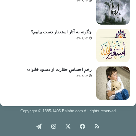
۰۴/۰۸/۰۳
چگونه به آثار استغفار دست بیابیم؟
۰۴/۰۸/۰۳
زخمِ احساسِ حقارت از دستِ خانواده
۰۴/۰۸/۰۳
Copyright © 1385-1405 Eslahe.com All rights reserved
خوراک
فیس
X
اینستاگرام
تلگرام