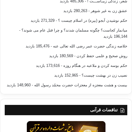
شعر، زندگی زیبـاســـت !
- 485,306 بازدید
عشق زن به غیر شوهر
- 280,263 بازدید
حکم نوشیدن آبجو (بیره) در اسلام چیست ؟
- 271,329 بازدید
میانمار کجاست؟ چگونه مسلمان شدند؟ و چرا قتل عام می شوند؟
-
196,144 بازدید
خلاصه زندگی حضرت عمر رضی الله تعالی عنه
- 185,476 بازدید
روش صحیح و علمی حفظ کردن
- 180,569 بازدید
حکم بوسه کردن و ملاعبه در هنگام روزه
- 173,616 بازدید
نصیب زن در بهشت چیست؟
- 152,965 بازدید
بیست و هشت معجزه از معجزات حضرت محمّد رسول الله
- 148,960 بازدید
تناقضات قرآنی