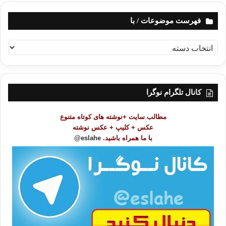
فهرست موضوعات / با
ف
ه
ر
س
ت
کانال تلگرام نوگرا
م
و
مطالب سایت +نوشته های کوتاه متنوع
ض
عکس + کلیپ + عکس نوشته
و
با ما همراه باشید.
eslahe@
ع
ا
ت
/
ب
ا