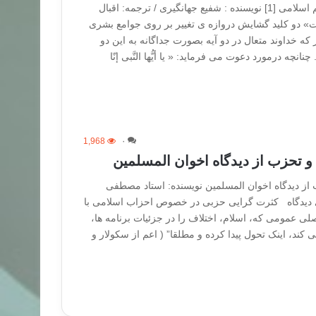
پروژه ی دعوت و پلورالیسم اسلامی [1] نویسنده : شفیع جهانگیری / ترجمه: اقبال
» دو کلید گشایش دروازه ی تغییر بر روی جوامع بشری
که خداوند متعال در دو آیه بصورت جداگانه به این دو
نچه درمورد دعوت می فرماید: « یا أیُّها النَّبی إنّا
1,968
۰
 تحزب از دیدگاه اخوان المسلمین
از دیدگاه اخوان المسلمین نویسنده: استاد مصطفی
 دیدگاه کثرت گرایی حزبی در خصوص احزاب اسلامی با
لی عمومی که، اسلام، اختلاف را در جزئیات برنامه ها،
 کند، اینک تحول پیدا کرده و مطلقا” ( اعم از سکولار و