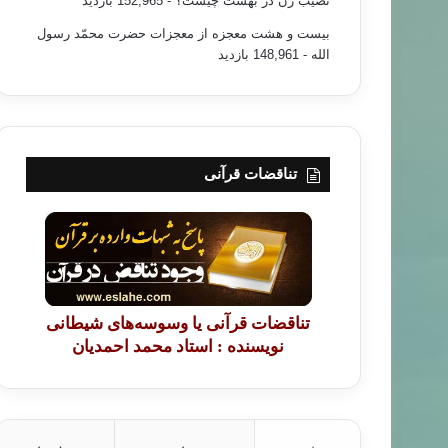
نصیب زن در بهشت چیست؟
- 152,965 بازدید
بیست و هشت معجزه از معجزات حضرت محمّد رسول
الله
- 148,961 بازدید
تناقضات قرآنی
تناقضات قرآنی یا وسوسه‌های شیطانی
نویسنده : استاد محمد احمدیان