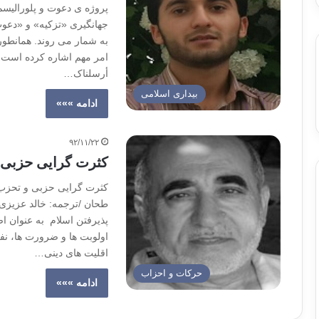
جهانگیری «تزکیه» و «دعوت
به شمار می روند. همانطور 
امر مهم اشاره کرده است. چنا
أرسلناک…
بیداری اسلامی
ادامه »»»
۹۲/۱۱/۲۲
کثرت گرایی حزبی و
کثرت گرایی حزبی و تحزب 
طحان /ترجمه: خالد عزیزی
پذیرفتن اسلام به عنوان اص
اولوبت ها و ضرورت ها، نفی
اقلیت های دینی…
حركات و احزاب
ادامه »»»