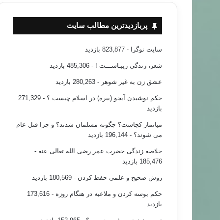
پربازدیدترین مطالب سایت
سایت نوگرا
- 823,877 بازدید
شعر، زندگی زیبـاســـت !
- 485,306 بازدید
عشق زن به غیر شوهر
- 280,263 بازدید
حکم نوشیدن آبجو (بیره) در اسلام چیست ؟
- 271,329
بازدید
میانمار کجاست؟ چگونه مسلمان شدند؟ و چرا قتل عام
می شوند؟
- 196,144 بازدید
خلاصه زندگی حضرت عمر رضی الله تعالی عنه
-
185,476 بازدید
روش صحیح و علمی حفظ کردن
- 180,569 بازدید
حکم بوسه کردن و ملاعبه در هنگام روزه
- 173,616
بازدید