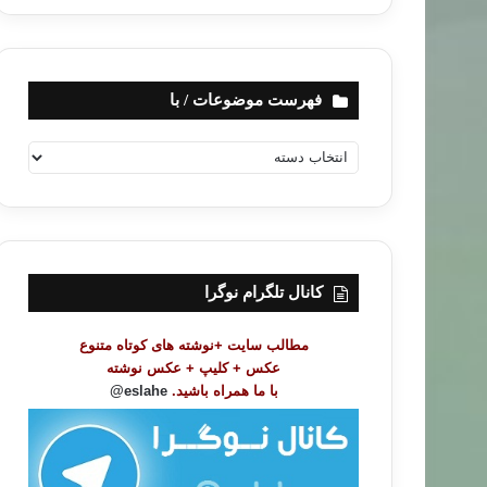
فهرست موضوعات / با
ف
ه
ر
س
ت
م
و
کانال تلگرام نوگرا
ض
و
مطالب سایت +نوشته های کوتاه متنوع
ع
عکس + کلیپ + عکس نوشته
ا
با ما همراه باشید.
eslahe@
ت
/
ب
ا