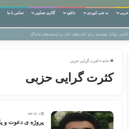
ربی
به شی کوردی
دانلود
گالری تصاویر
تماس با ما
 دوری وکناره‌گیری از راه خداست‌!
خانه
»
کثرت گرایی حزبی
کثرت گرایی حزبی
۹۴/۰۴/۰۱
پروژه ی دعوت و پل