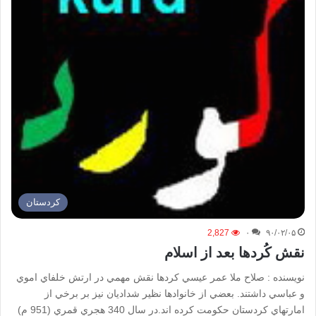
كردستان
2,827
۰
۹۰/۰۲/۰۵
نقش كُردها بعد از اسلام
نويسنده : صلاح ملا عمر عيسي كردها نقش مهمي در ارتش خلفاي اموي
و عباسي داشتند. بعضي از خانوادها نظير شداديان نيز بر برخي از
امارتهاي كردستان حكومت كرده اند.در سال 340 هجري قمري (951 م)