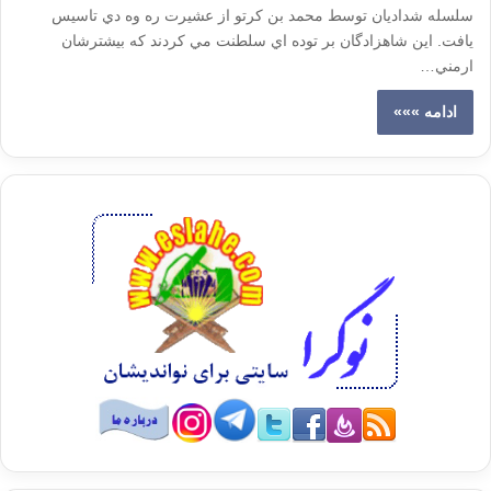
سلسله شداديان توسط محمد بن كرتو از عشيرت ره وه دي تاسيس
يافت. اين شاهزادگان بر توده اي سلطنت مي كردند كه بيشترشان
ارمني…
ادامه »»»