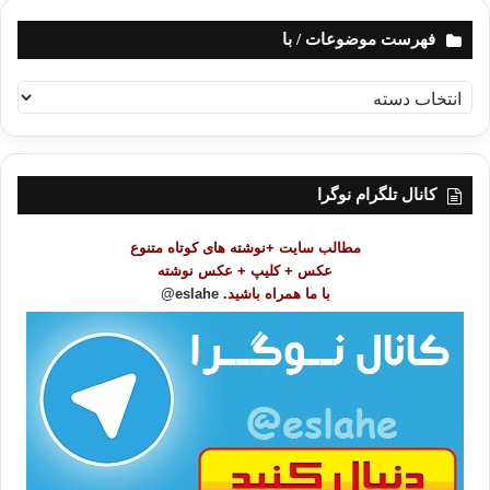
فهرست موضوعات / با
ف
ه
ر
س
ت
کانال تلگرام نوگرا
م
و
مطالب سایت +نوشته های کوتاه متنوع
ض
عکس + کلیپ + عکس نوشته
و
با ما همراه باشید.
eslahe@
ع
ا
ت
/
ب
ا