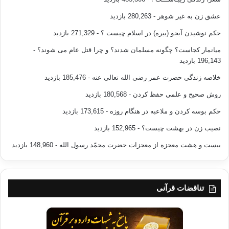
عشق زن به غیر شوهر
- 280,263 بازدید
حکم نوشیدن آبجو (بیره) در اسلام چیست ؟
- 271,329 بازدید
میانمار کجاست؟ چگونه مسلمان شدند؟ و چرا قتل عام می شوند؟
-
196,143 بازدید
خلاصه زندگی حضرت عمر رضی الله تعالی عنه
- 185,476 بازدید
روش صحیح و علمی حفظ کردن
- 180,568 بازدید
حکم بوسه کردن و ملاعبه در هنگام روزه
- 173,615 بازدید
نصیب زن در بهشت چیست؟
- 152,965 بازدید
بیست و هشت معجزه از معجزات حضرت محمّد رسول الله
- 148,960 بازدید
تناقضات قرآنی