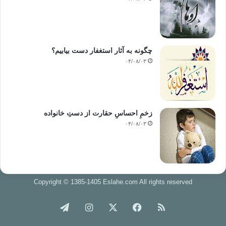
چگونه به آثار استغفار دست بیابیم؟
۰۴/۰۸/۰۳
زخمِ احساسِ حقارت از دستِ خانواده
۰۴/۰۸/۰۳
Copyright © 1385-1405 Eslahe.com All rights reserved
خوراک
فیس
X
اینستاگرام
تلگرام