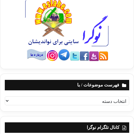
فهرست موضوعات / با
ف
ه
ر
س
ت
کانال تلگرام نوگرا
م