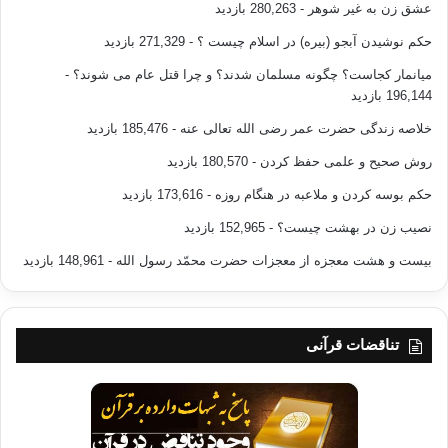
عشق زن به غیر شوهر
- 280,263 بازدید
حکم نوشیدن آبجو (بیره) در اسلام چیست ؟
- 271,329 بازدید
میانمار کجاست؟ چگونه مسلمان شدند؟ و چرا قتل عام می شوند؟
-
196,144 بازدید
خلاصه زندگی حضرت عمر رضی الله تعالی عنه
- 185,476 بازدید
روش صحیح و علمی حفظ کردن
- 180,570 بازدید
حکم بوسه کردن و ملاعبه در هنگام روزه
- 173,616 بازدید
نصیب زن در بهشت چیست؟
- 152,965 بازدید
بیست و هشت معجزه از معجزات حضرت محمّد رسول الله
- 148,961 بازدید
تناقضات قرآنی