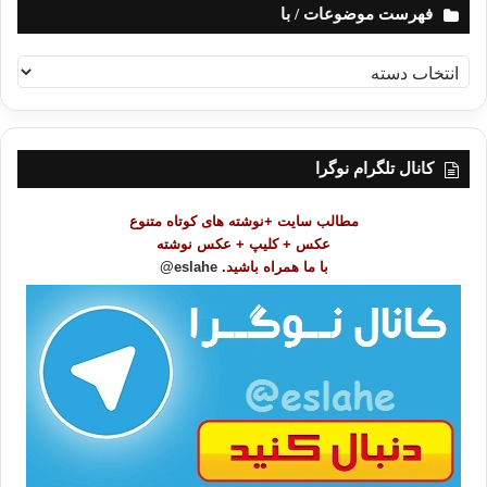
فهرست موضوعات / با
ف
ه
ر
س
ت
کانال تلگرام نوگرا
م
و
مطالب سایت +نوشته های کوتاه متنوع
ض
عکس + کلیپ + عکس نوشته
و
با ما همراه باشید.
eslahe@
ع
ا
ت
/
ب
ا