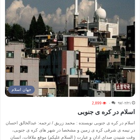
جهان اسلام
2,899
۰
۹۷/۰۲/۲۱
اسلام در کره ی جنوبی
اسلام در کره ی جنوبی نویسنده : محمد زریق / ترجمه: عبدالخالق احسان
در نیمه ی شرقی کره ­ی زمین و مشخصا در شهر های کره ی جنوبی،
وقت شنیدن صدای اذان و عبارت ( السلام علیکم) موقع ملاقات، انسان