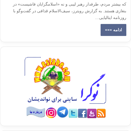
که بيشتر مردم، طرفدار رهبر ليبی و نه «اسلامگرايان فاشيست» در
بنغازی هستند. به گزارش رويترز، سيف‌الاسلام قذافی در گفت‌وگو با
روزنامه ايتاليايی…
ادامه »»»