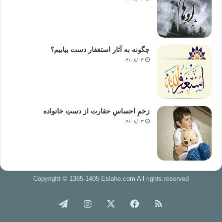
چگونه به آثار استغفار دست بیابیم؟
۰۴/۰۸/۰۳
زخمِ احساسِ حقارت از دستِ خانواده
۰۴/۰۸/۰۳
Copyright © 1385-1405 Eslahe.com All rights reserved
خوراک
فیس
X
اینستاگرام
تلگرام