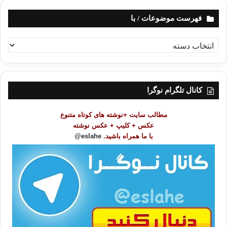
فهرست موضوعات / با
ف
ه
ر
س
ت
کانال تلگرام نوگرا
م
و
مطالب سایت +نوشته های کوتاه متنوع
ض
عکس + کلیپ + عکس نوشته
و
با ما همراه باشید.
eslahe@
ع
ا
ت
/
ب
ا