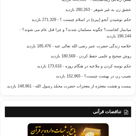
عشق زن به غیر شوهر
- 280,263 بازدید
حکم نوشیدن آبجو (بیره) در اسلام چیست ؟
- 271,329 بازدید
میانمار کجاست؟ چگونه مسلمان شدند؟ و چرا قتل عام می شوند؟
-
196,144 بازدید
خلاصه زندگی حضرت عمر رضی الله تعالی عنه
- 185,476 بازدید
روش صحیح و علمی حفظ کردن
- 180,569 بازدید
حکم بوسه کردن و ملاعبه در هنگام روزه
- 173,616 بازدید
نصیب زن در بهشت چیست؟
- 152,965 بازدید
بیست و هشت معجزه از معجزات حضرت محمّد رسول الله
- 148,961 بازدید
تناقضات قرآنی