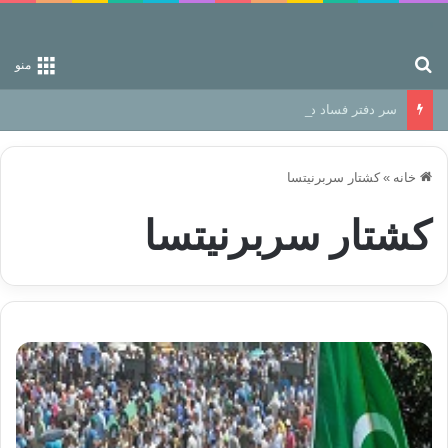
جستجو برای
منو
سر دفتر فساد در زمین‌، دوری وکناره‌گیری از راه خداست‌!
خانه
»
کشتار سربرنیتسا
کشتار سربرنیتسا