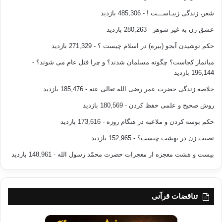
شعر، زندگی زیبـاســـت !
- 485,306 بازدید
عشق زن به غیر شوهر
- 280,263 بازدید
حکم نوشیدن آبجو (بیره) در اسلام چیست ؟
- 271,329 بازدید
میانمار کجاست؟ چگونه مسلمان شدند؟ و چرا قتل عام می شوند؟
-
196,144 بازدید
خلاصه زندگی حضرت عمر رضی الله تعالی عنه
- 185,476 بازدید
روش صحیح و علمی حفظ کردن
- 180,569 بازدید
حکم بوسه کردن و ملاعبه در هنگام روزه
- 173,616 بازدید
نصیب زن در بهشت چیست؟
- 152,965 بازدید
بیست و هشت معجزه از معجزات حضرت محمّد رسول الله
- 148,961 بازدید
تناقضات قرآنی