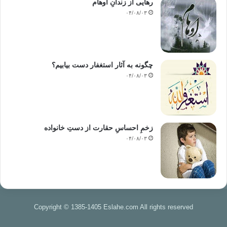
رهایی از زندانِ اوهام
۰۴/۰۸/۰۳
چگونه به آثار استغفار دست بیابیم؟
۰۴/۰۸/۰۳
زخمِ احساسِ حقارت از دستِ خانواده
۰۴/۰۸/۰۳
Copyright © 1385-1405 Eslahe.com All rights reserved