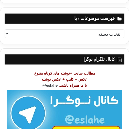
فهرست موضوعات / با
ف
ه
ر
س
ت
کانال تلگرام نوگرا
م
و
مطالب سایت +نوشته های کوتاه متنوع
ض
عکس + کلیپ + عکس نوشته
و
با ما همراه باشید.
eslahe@
ع
ا
ت
/
ب
ا