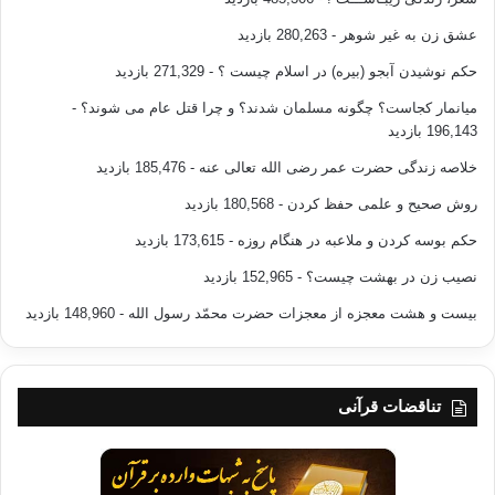
عشق زن به غیر شوهر
- 280,263 بازدید
حکم نوشیدن آبجو (بیره) در اسلام چیست ؟
- 271,329 بازدید
میانمار کجاست؟ چگونه مسلمان شدند؟ و چرا قتل عام می شوند؟
-
196,143 بازدید
خلاصه زندگی حضرت عمر رضی الله تعالی عنه
- 185,476 بازدید
روش صحیح و علمی حفظ کردن
- 180,568 بازدید
حکم بوسه کردن و ملاعبه در هنگام روزه
- 173,615 بازدید
نصیب زن در بهشت چیست؟
- 152,965 بازدید
بیست و هشت معجزه از معجزات حضرت محمّد رسول الله
- 148,960 بازدید
تناقضات قرآنی