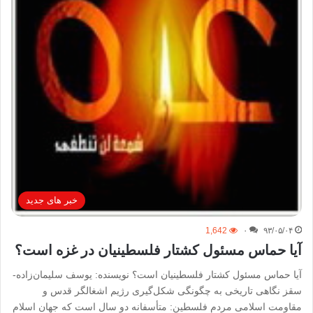
خبر های جدید
1,642
۰
۹۳/۰۵/۰۴
آیا حماس مسئول کشتار فلسطینیان در غزه است؟
آیا حماس مسئول کشتار فلسطینیان است؟ نویسنده: یوسف سلیمان‌زاده-
سقز نگاهی تاریخی بە چگونگی شکل‌گیری رژیم اشغالگر قدس و
مقاومت اسلامی مردم فلسطین: متأسفانه دو سال است که جهان اسلام