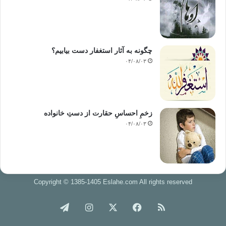
چگونه به آثار استغفار دست بیابیم؟
۰۴/۰۸/۰۳
زخمِ احساسِ حقارت از دستِ خانواده
۰۴/۰۸/۰۳
Copyright © 1385-1405 Eslahe.com All rights reserved
خوراک
فیس
X
اینستاگرام
تلگرام