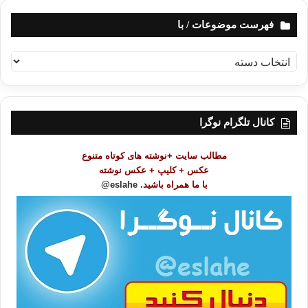
فهرست موضوعات / با
ف
ه
ر
س
ت
کانال تلگرام نوگرا
م
و
مطالب سایت +نوشته های کوتاه متنوع
ض
عکس + کلیپ + عکس نوشته
و
با ما همراه باشید.
eslahe@
ع
ا
ت
/
ب
ا