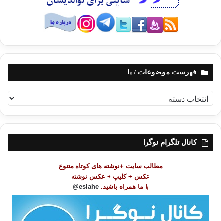
فهرست موضوعات / با
ف
ه
ر
س
ت
کانال تلگرام نوگرا
م
و
مطالب سایت +نوشته های کوتاه متنوع
ض
عکس + کلیپ + عکس نوشته
و
با ما همراه باشید.
eslahe@
ع
ا
ت
/