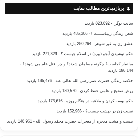
پربازدیدترین مطالب سایت
سایت نوگرا
- 823,892 بازدید
شعر، زندگی زیبـاســـت !
- 485,306 بازدید
عشق زن به غیر شوهر
- 280,264 بازدید
حکم نوشیدن آبجو (بیره) در اسلام چیست ؟
- 271,329 بازدید
میانمار کجاست؟ چگونه مسلمان شدند؟ و چرا قتل عام می شوند؟
-
196,144 بازدید
خلاصه زندگی حضرت عمر رضی الله تعالی عنه
- 185,476 بازدید
روش صحیح و علمی حفظ کردن
- 180,570 بازدید
حکم بوسه کردن و ملاعبه در هنگام روزه
- 173,616 بازدید
نصیب زن در بهشت چیست؟
- 152,966 بازدید
بیست و هشت معجزه از معجزات حضرت محمّد رسول الله
- 148,961 بازدید